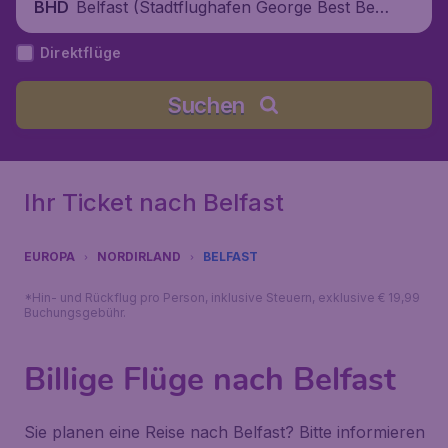
Belfast (Stadtflughafen George Best Belf
BHD
ast), Vereinigtes Königreich
Direktflüge
Suchen
Ihr Ticket nach Belfast
EUROPA
NORDIRLAND
BELFAST
*Hin- und Rückflug pro Person, inklusive Steuern, exklusive € 19,99
Buchungsgebühr.
Billige Flüge nach Belfast
Sie planen eine Reise nach Belfast? Bitte informieren