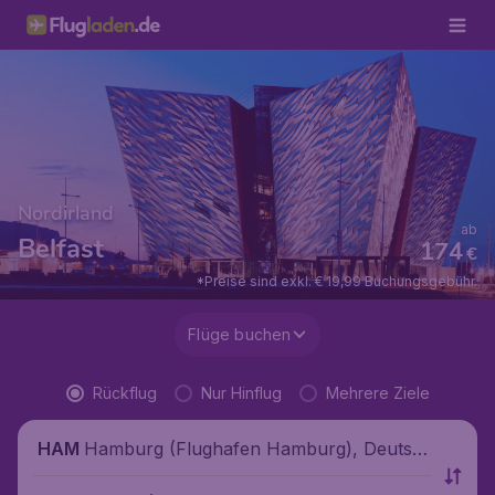
Nordirland
ab
Belfast
174
€
*Preise sind exkl. € 19,99 Buchungsgebühr.
Flüge buchen
Rückflug
Nur Hinflug
Mehrere Ziele
Hamburg (Flughafen Hamburg), Deutsc
HAM
hland