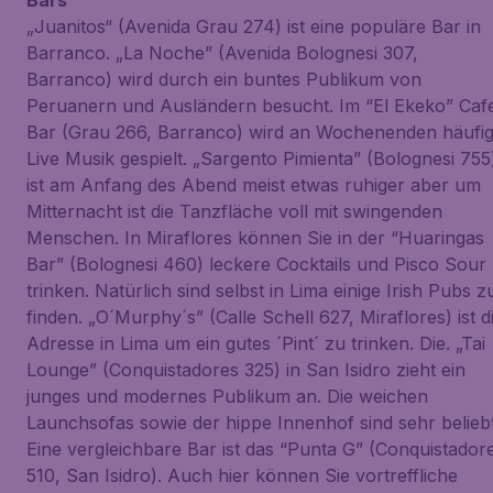
Bars
„Juanitos“ (Avenida Grau 274) ist eine populäre Bar in
Barranco. „La Noche” (Avenida Bolognesi 307,
Barranco) wird durch ein buntes Publikum von
Peruanern und Ausländern besucht. Im “El Ekeko” Caf
Bar (Grau 266, Barranco) wird an Wochenenden häufi
Live Musik gespielt. „Sargento Pimienta” (Bolognesi 755
ist am Anfang des Abend meist etwas ruhiger aber um
Mitternacht ist die Tanzfläche voll mit swingenden
Menschen. In Miraflores können Sie in der “Huaringas
Bar” (Bolognesi 460) leckere Cocktails und Pisco Sour
trinken. Natürlich sind selbst in Lima einige Irish Pubs z
finden. „O´Murphy´s” (Calle Schell 627, Miraflores) ist d
Adresse in Lima um ein gutes ´Pint´ zu trinken. Die. „Tai
Lounge” (Conquistadores 325) in San Isidro zieht ein
junges und modernes Publikum an. Die weichen
Launchsofas sowie der hippe Innenhof sind sehr beliebt
Eine vergleichbare Bar ist das “Punta G” (Conquistador
510, San Isidro). Auch hier können Sie vortreffliche