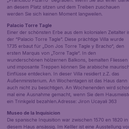
„Francisco Pizarro“ begraben. Wenn Sie auf einer Ban
an diesem Platz sitzen und dem Treiben zuschauen
werden Sie sich keinen Moment langweilen.
Palacio Torre Tagle
Einer der schönsten Erbe aus dem kolonialen Zeitalter i
der “Palacio Torre Tagle”. Diese prächtige Villa wurde
1735 erbaut für „Don Jos Torre Tagle y Bracho“, den
ersten Marquis von „Torre Tagle“. In den
wunderschönen hölzernen Balkons, bemalten Fliessen
und imposante Treppen können Sie arabische maurisc
Einflüsse entdecken. In dieser Villa residiert z.Z. das
Außenministerium. An Wochentagen ist das Haus dann
auch nicht zu besichtigen. An Wochenenden wird scho
mal eine Ausnahme gemacht, wenn Sie dem Hausmeist
ein Trinkgeld bezahlen.Adresse: Jiron Ucayali 363
Museo de la Inquisicion
Die spanische Inquisition war zwischen 1570 en 1820 in
diesem Haus ansässig. Im Kelller ist eine Ausstellung vo