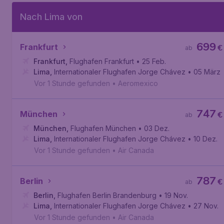
Nach Lima von
699
Frankfurt
€
ab
Frankfurt
,
Flughafen Frankfurt
• 25 Feb.
Lima
,
Internationaler Flughafen Jorge Chávez
• 05 März
Vor 1 Stunde gefunden
•
Aeromexico
747
München
€
ab
München
,
Flughafen München
• 03 Dez.
Lima
,
Internationaler Flughafen Jorge Chávez
• 10 Dez.
Vor 1 Stunde gefunden
•
Air Canada
787
Berlin
€
ab
Berlin
,
Flughafen Berlin Brandenburg
• 19 Nov.
Lima
,
Internationaler Flughafen Jorge Chávez
• 27 Nov.
Vor 1 Stunde gefunden
•
Air Canada