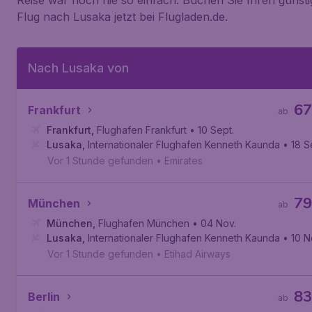
Reise war noch nie so einfach. Buchen Sie Ihren günst
Flug nach Lusaka jetzt bei Flugladen.de.
Nach Lusaka von
67
Frankfurt
ab
Frankfurt
,
Flughafen Frankfurt
• 10 Sept.
Lusaka
,
Internationaler Flughafen Kenneth Kaunda
• 18 S
Vor 1 Stunde gefunden
•
Emirates
79
München
ab
München
,
Flughafen München
• 04 Nov.
Lusaka
,
Internationaler Flughafen Kenneth Kaunda
• 10 N
Vor 1 Stunde gefunden
•
Etihad Airways
83
Berlin
ab