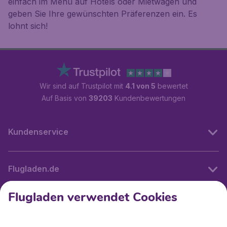
einfach im Menü auf
Hotels
oder
Mietwagen
und
geben Sie Ihre gewünschten Präferenzen ein. Es
lohnt sich!
Wir sind auf Trustpilot mit
4.1 von 5
bewertet
Auf Basis von
39203
Kundenbewertungen
Kundenservice
Flugladen.de
Flugladen verwendet Cookies
Internationale Webseiten