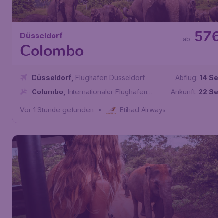
57
Düsseldorf
ab
Colombo
Düsseldorf
,
Flughafen Düsseldorf
Abflug:
14 Se
Colombo
,
Internationaler Flughafen
Ankunft:
22 Se
Bandaranaike
Vor 1 Stunde gefunden
•
Etihad Airways