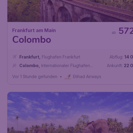
57
Frankfurt am Main
ab
Colombo
Frankfurt
,
Flughafen Frankfurt
Abflug:
14 O
Colombo
,
Internationaler Flughafen
Ankunft:
22 O
Bandaranaike
Vor 1 Stunde gefunden
•
Etihad Airways