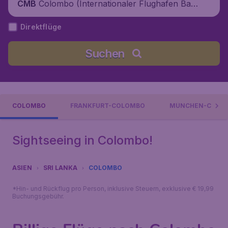
Colombo (Internationaler Flughafen Ban
CMB
daranaike), Sri Lanka
Direktflüge
Suchen
COLOMBO
FRANKFURT-COLOMBO
MÜNCHEN-COLO
Sightseeing in Colombo!
ASIEN
SRI LANKA
COLOMBO
*Hin- und Rückflug pro Person, inklusive Steuern, exklusive € 19,99
Buchungsgebühr.