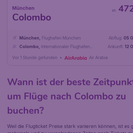
47
München
ab
Colombo
München
,
Flughafen München
Abflug:
05 O
Colombo
,
Internationaler Flughafen
Ankunft:
12 O
Bandaranaike
Vor 1 Stunde gefunden
•
Air Arabia
Wann ist der beste Zeitpunk
um Flüge nach Colombo zu
buchen?
Weil die Flugticket Preise stark variieren können, ist es 