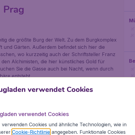
 Prag
M
eitig die größte Burg der Welt. Zu dem Burgkomplex
 und Gärten. Außerdem befindet sich hier die
chen, wo kurzzeitig auch der Schriftsteller Franz
Be
den Alchimisten, die hier künstliches Gold für
 Besuchen Sie die Gasse auch bei Nacht, wenn durch
äre entsteht.
ugladen verwendet Cookies
m
Al
 über die Geschichte des totalitären Systems
ugladen verwendet Cookies
in zum Zerfall 1989. Besonderes Augenmerk liegt
Anhand historischer Dokumente werden
 verwenden Cookies und ähnliche Technologien, wie in
 z.B. Zensur, Sport und Wirtschaft.
serer
Cookie-Richtlinie
angegeben. Funktionale Cookies