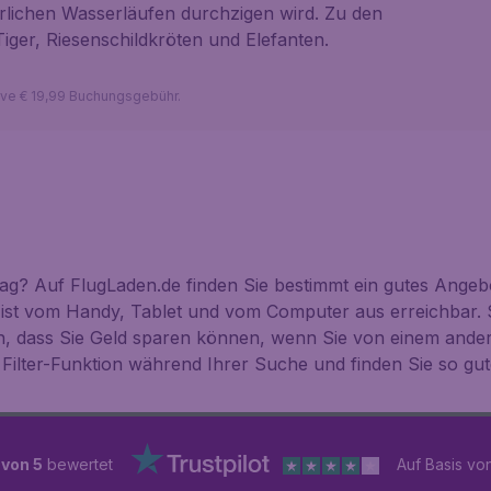
türlichen Wasserläufen durchzigen wird. Zu den
Tiger, Riesenschildkröten und Elefanten.
sive € 19,99 Buchungsgebühr.
g? Auf FlugLaden.de finden Sie bestimmt ein gutes Angebo
 ist vom Handy, Tablet und vom Computer aus erreichbar. 
n, dass Sie Geld sparen können, wenn Sie von einem ande
Filter-Funktion während Ihrer Suche und finden Sie so gu
 von 5
bewertet
Auf Basis vo