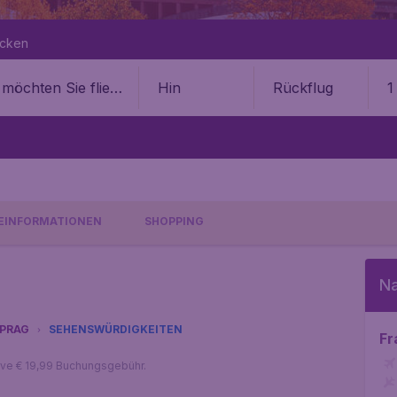
ecken
Hin
Rückflug
1
SEINFORMATIONEN
SHOPPING
Na
PRAG
SEHENSWÜRDIGKEITEN
Fr
sive € 19,99 Buchungsgebühr.