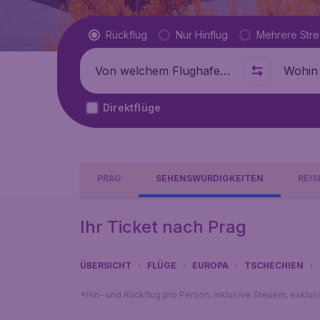
Flugtyp
Rückflug
Nur Hinflug
Mehrere Str
Abflug von
Wohin
Direktflüge
PRAG
SEHENSWÜRDIGKEITEN
REI
Ihr Ticket nach Prag
ÜBERSICHT
FLÜGE
EUROPA
TSCHECHIEN
*Hin- und Rückflug pro Person, inklusive Steuern, exklu