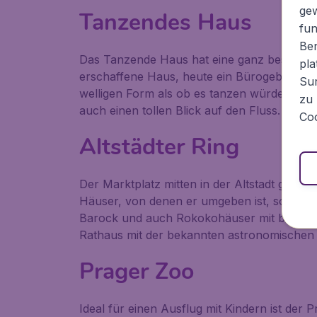
ge
Tanzendes Haus
fun
Ben
Das Tanzende Haus hat eine ganz besondere
pla
erschaffene Haus, heute ein Bürogebäude, w
Sur
welligen Form als ob es tanzen würde. Es st
zu 
auch einen tollen Blick auf den Fluss.
Coo
Altstädter Ring
Der Marktplatz mitten in der Altstadt gehö
Häuser, von denen er umgeben ist, so beso
Barock und auch Rokokohäuser mit bunten D
Rathaus mit der bekannten astronomischen U
Prager Zoo
Ideal für einen Ausflug mit Kindern ist der 