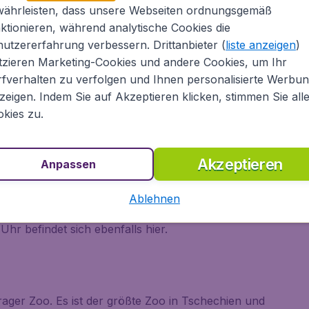
währleisten, dass unsere Webseiten ordnungsgemäß
ktionieren, während analytische Cookies die
utzererfahrung verbessern. Drittanbieter (
liste anzeigen
)
 Architektur. Das von Frank O. Gehry
tzieren Marketing-Cookies und andere Cookies, um Ihr
urde 1996 fertiggestellt und wirkt dank der
fverhalten zu verfolgen und Ihnen personalisierte Werbu
eht direkt am Ufer der Moldau und bietet daher
zeigen. Indem Sie auf Akzeptieren klicken, stimmen Sie all
kies zu.
Akzeptieren
Anpassen
rt zum UNSECO-Weltkulturerbe und ist wegen der
nders. Häuser aus der Renaissance, aus dem
Ablehnen
ächern geben ein tolles Fotomotiv ab. Das
hr befindet sich ebenfalls hier.
Prager Zoo. Es ist der größte Zoo in Tschechien und