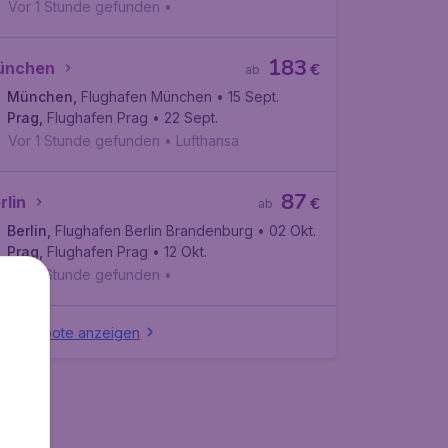
Vor 1 Stunde gefunden
•
183
ünchen
€
ab
München
,
Flughafen München
• 15 Sept.
Prag
,
Flughafen Prag
• 22 Sept.
Vor 1 Stunde gefunden
•
Lufthansa
87
rlin
€
ab
Berlin
,
Flughafen Berlin Brandenburg
• 02 Okt.
Prag
,
Flughafen Prag
• 12 Okt.
Vor 1 Stunde gefunden
•
le Angebote anzeigen