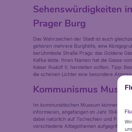
Sehenswürdigkeiten in
Prager Burg
Das Wahrzeichen der Stadt ist auch gleichz
gehören mehrere Burghöfe, eine Königsgruft
berühmteste Straße Prags: das Goldene Gäss
Kafka lebte. Ihren Namen hat die Gasse von 
Kaiser Rudolf II. herstellen sollten. Tipp:
die schönen Lichter eine besondere Atmosph
Fl
Kommunismus Museu
Im kommunistischen Museum können Sie sich
Fl
informieren, angefangen im Jahr 1948 bis h
dabei natürlich auf Tschechien und Prag. 
Wir
verschiedene Alltagsthemen aufgegriffen, so
un