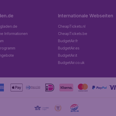
den.de
Internationale Webseiten
ugladen.de
CheapTickets.nl
he Informationen
CheapTickets.be
um
BudgetAir.fr
programm
BudgetAir.es
angebote
BudgetAir.it
BudgetAir.co.uk