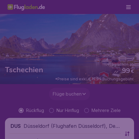
Prag schon ab
Tschechien
99
€
*Preise sind exkl. € 19,99 Buchungsgebühr.
Flüge buchen
Rückflug
Nur Hinflug
Mehrere Ziele
Düsseldorf (Flughafen Düsseldorf), Deut
DUS
schland