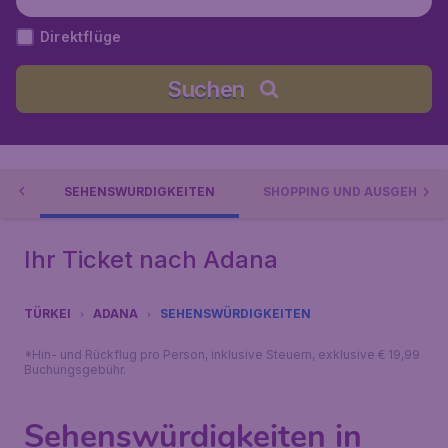
Direktflüge
Suchen
NA
SEHENSWÜRDIGKEITEN
SHOPPING UND AUSGEHEN
Ihr Ticket nach Adana
TÜRKEI
ADANA
SEHENSWÜRDIGKEITEN
*Hin- und Rückflug pro Person, inklusive Steuern, exklusive € 19,99
Buchungsgebühr.
Sehenswürdigkeiten in