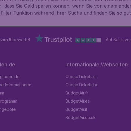
n, dass Sie Geld sparen können, wenn Sie von einem ande
 Filter-Funktion während Ihrer Suche und finden Sie so g
 von 5
bewertet
Auf Basis vo
den.de
Internationale Webseiten
ugladen.de
CheapTickets.nl
he Informationen
CheapTickets.be
um
BudgetAir.fr
programm
BudgetAir.es
angebote
BudgetAir.it
BudgetAir.co.uk