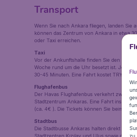
Transport
Wenn Sie nach Ankara fliegen, landen Sie 
können das Zentrum von Ankara in etwa 30
oder Taxi erreichen.
Fl
Taxi
Vor der Ankunftshalle finden Sie den Taxist
Woche rund um die Uhr besetzt ist. Je nach 
Fl
30-45 Minuten. Eine Fahrt kostet TRY 20-30 
Wir
Flughafenbus
un
Der Havas Flughafenbus verkehrt zwische
ge
Stadtzentrum Ankaras. Eine Fahrt ins Zent
fun
(ca. 4€ ). Die Tickets können Sie beim Fahr
Ben
pla
Stadtbus
Sur
Die Stadtbusse Ankaras halten direkt vor de
Stadtzentren Kızılay und Ulus sowie den Bu
zu 