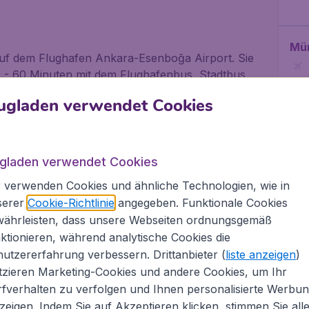
Mü
auf dem Flughafen Ankara-Esenboğa Airport. Sie
 - 60 Minuten mit dem Flughafenbus, Stadtbus
ugladen verwendet Cookies
and der Esenboğa Taxi, der sieben Tage die
Ber
Verkersbedingung dauert eine Fahrt in die Stadt
ugladen verwendet Cookies
(ca. 10 – 15€).
 verwenden Cookies und ähnliche Technologien, wie in
serer
Cookie-Richtlinie
angegeben. Funktionale Cookies
n dem Esenboğa-Flughafen und dem
währleisten, dass unsere Webseiten ordnungsgemäß
rum dauert ungefähr 45 Minuten und kostet TRY 8
All
ktionieren, während analytische Cookies die
er kaufen.
utzererfahrung verbessern. Drittanbieter (
liste anzeigen
)
tzieren Marketing-Cookies und andere Cookies, um Ihr
fverhalten zu verfolgen und Ihnen personalisierte Werbu
m Terminal. Die Linie 442 verbindet die
sbahnhof Aşti mit dem Flughafen. Eine Fahrt ins
zeigen. Indem Sie auf Akzeptieren klicken, stimmen Sie all