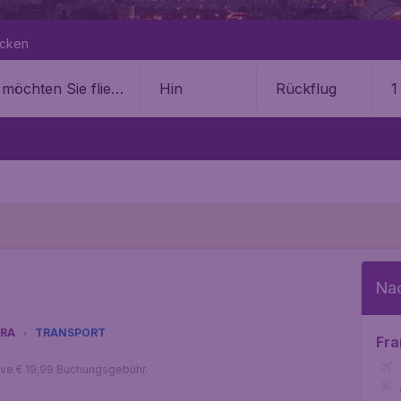
ecken
Hin
Rückflug
1
Na
RA
TRANSPORT
Fra
sive € 19,99 Buchungsgebühr.