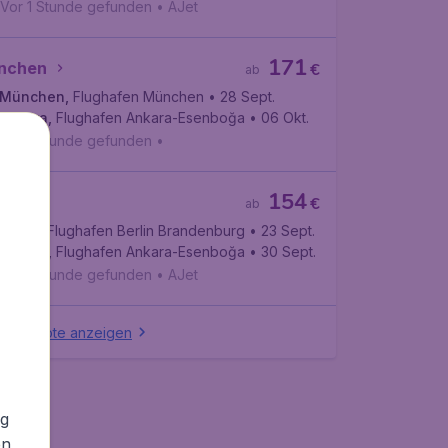
Vor 1 Stunde gefunden
•
AJet
171
nchen
€
ab
München
,
Flughafen München
• 28 Sept.
Ankara
,
Flughafen Ankara-Esenboğa
• 06 Okt.
Vor 1 Stunde gefunden
•
154
lin
€
ab
Berlin
,
Flughafen Berlin Brandenburg
• 23 Sept.
Ankara
,
Flughafen Ankara-Esenboğa
• 30 Sept.
Vor 1 Stunde gefunden
•
AJet
e Angebote anzeigen
ng
en