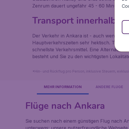
Zenrum dauert ungefähr 45 - 60 Minuten un
Coo
Transport innerhalb A
Der Verkehr in Ankara ist - auch wenn nicht
Hauptverkehrszeiten sehr hektisch. Taxifahren
schnellste Verkehrsmittel. Eine Alternative z
besteht und Sie zu den wichtigsten Lokalität
*Hin- und Rückflug pro Person, inklusive Steuern, exklu
MEHR INFORMATION
ANDERE FLÜGE
Flüge nach Ankara
Sie suchen nach einem günstigen Flug nach Ank
unterwegs: unsere nutzerfreundliche Webseite