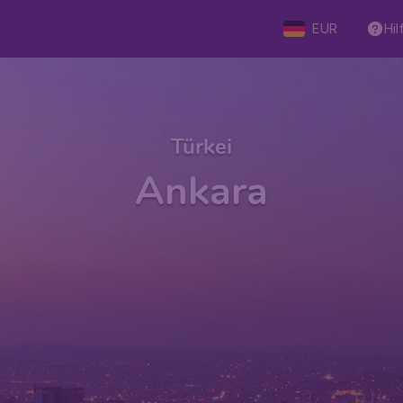
EUR
Hil
Türkei
Ankara