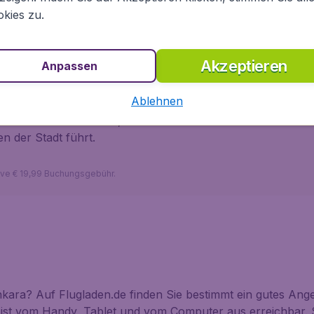
d kostes TRY 5 (ca. 2€).
kies zu.
nkaras
Akzeptieren
Anpassen
 so sehr wie in Istanbul - vor allem während den
Ablehnen
 in Ankara ist nicht teuer, ist aber oft nicht das
um Taxi ist die U-Bahn, die zur Zeit aus vier Linien
en der Stadt führt.
sive € 19,99 Buchungsgebühr.
ara? Auf Flugladen.de finden Sie bestimmt ein gutes Ange
 ist vom Handy, Tablet und vom Computer aus erreichbar. 