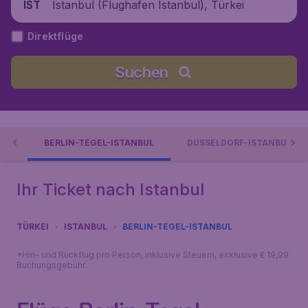
Istanbul (Flughafen Istanbul), Türkei
IST
Direktflüge
Suchen
BUL
BERLIN-TEGEL-ISTANBUL
DÜSSELDORF-ISTANBUL
Ihr Ticket nach Istanbul
TÜRKEI
ISTANBUL
BERLIN-TEGEL-ISTANBUL
*Hin- und Rückflug pro Person, inklusive Steuern, exklusive € 19,99
Buchungsgebühr.