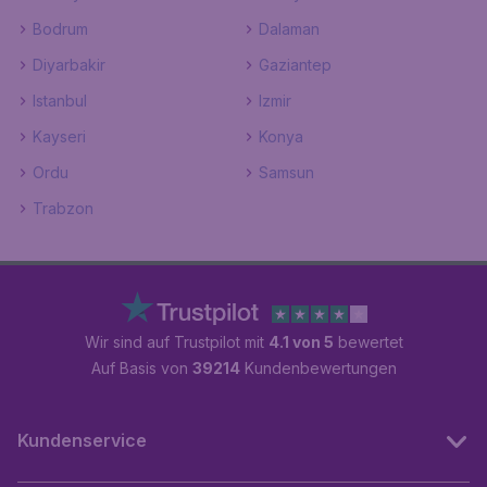
Bodrum
Dalaman
Diyarbakir
Gaziantep
Istanbul
Izmir
Kayseri
Konya
Ordu
Samsun
Trabzon
Wir sind auf Trustpilot mit
4.1 von 5
bewertet
Auf Basis von
39214
Kundenbewertungen
Kundenservice