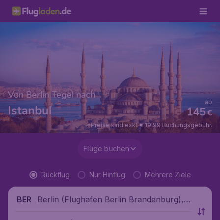
Von Berlin Tegel nach
ab
Istanbul
145
€
*Preise sind exkl. € 19,99 Buchungsgebühr.
Flüge buchen
Rückflug
Nur Hinflug
Mehrere Ziele
Berlin (Flughafen Berlin Brandenburg),
BER
Deutschland