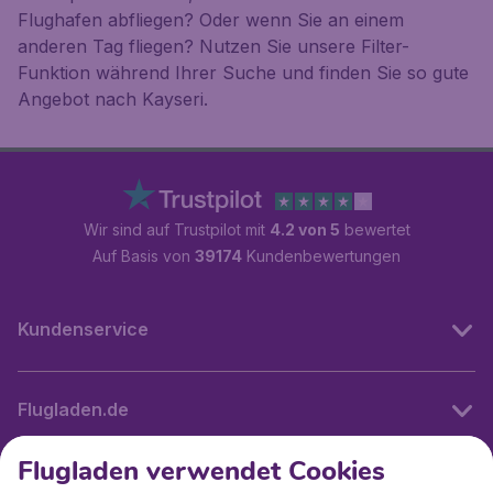
Flughafen abfliegen? Oder wenn Sie an einem
anderen Tag fliegen? Nutzen Sie unsere Filter-
Funktion während Ihrer Suche und finden Sie so gute
Angebot nach Kayseri.
Wir sind auf Trustpilot mit
4.2 von 5
bewertet
Auf Basis von
39174
Kundenbewertungen
Kundenservice
Flugladen.de
Flugladen verwendet Cookies
Internationale Webseiten