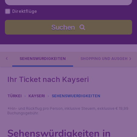
Direktflüge
Suchen
ERI
SEHENSWÜRDIGKEITEN
SHOPPING UND AUSGEHEN
Ihr Ticket nach Kayseri
TÜRKEI
KAYSERI
SEHENSWUERDIGKEITEN
*Hin- und Rückflug pro Person, inklusive Steuern, exklusive € 19,99
Buchungsgebühr.
Sehenswürdigkeiten in