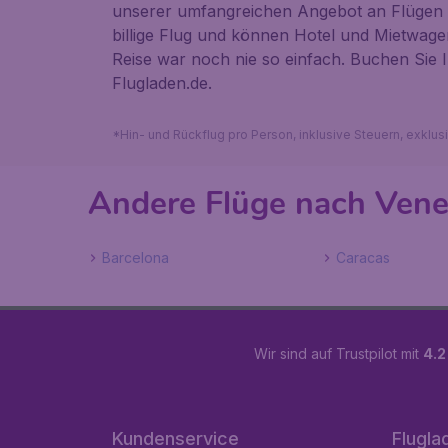
unserer umfangreichen Angebot an Flügen u
billige Flug und können Hotel und Mietwag
Reise war noch nie so einfach. Buchen Sie I
Flugladen.de.
*Hin- und Rückflug pro Person, inklusive Steuern, exklu
Andere Flüge nach Vene
Barcelona
Caracas
Wir sind auf Trustpilot mit
4.2
Kundenservice
Flugla