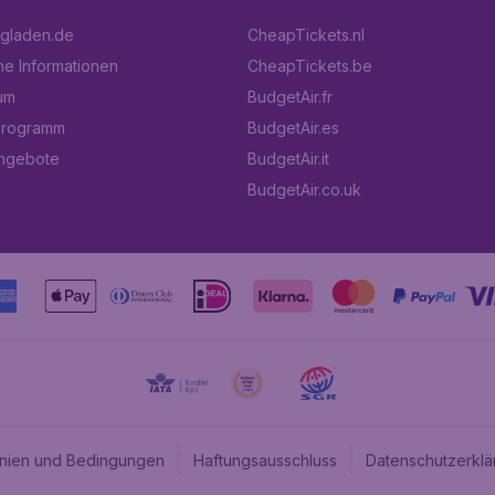
ugladen.de
CheapTickets.nl
he Informationen
CheapTickets.be
um
BudgetAir.fr
programm
BudgetAir.es
angebote
BudgetAir.it
BudgetAir.co.uk
linien und Bedingungen
Haftungsausschluss
Datenschutzerklä