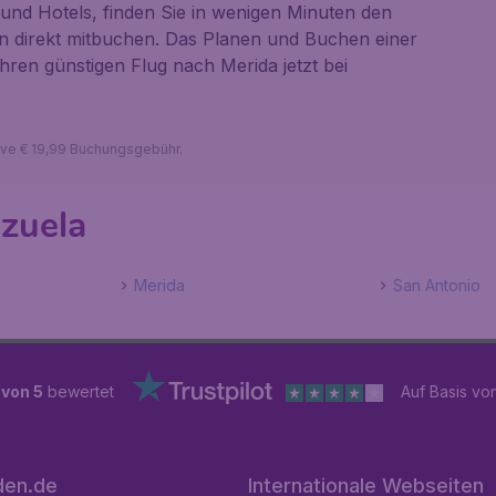
nd Hotels, finden Sie in wenigen Minuten den
en direkt mitbuchen. Das Planen und Buchen einer
hren günstigen Flug nach Merida jetzt bei
sive € 19,99 Buchungsgebühr.
zuela
Merida
San Antonio
 von 5
bewertet
Auf Basis vo
den.de
Internationale Webseiten