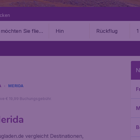
ecken
Hin
Rückflug
1
N
A
MERIDA
F
sive € 19,99 Buchungsgebühr.
M
erida
B
gladen.de vergleicht Destinationen,