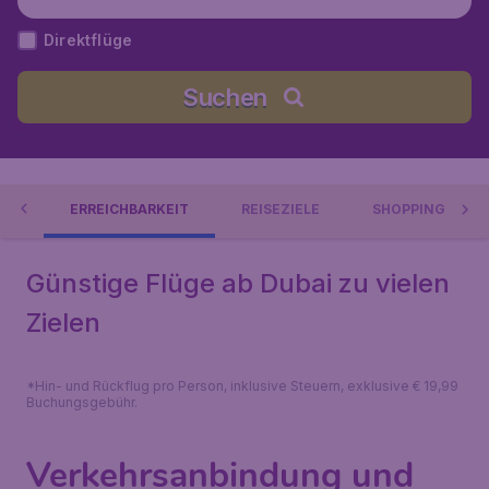
Direktflüge
Suchen
IN
ERREICHBARKEIT
REISEZIELE
SHOPPING
Günstige Flüge ab Dubai zu vielen
Zielen
*Hin- und Rückflug pro Person, inklusive Steuern, exklusive € 19,99
Buchungsgebühr.
Verkehrsanbindung und