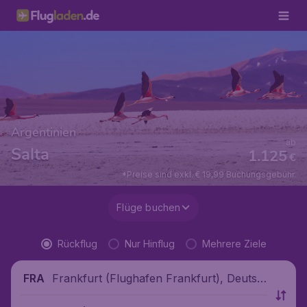
Argentinien
ab
Salta
1.125
€
*Preise sind exkl. € 19,99 Buchungsgebühr.
Flüge buchen
Rückflug
Nur Hinflug
Mehrere Ziele
Frankfurt (Flughafen Frankfurt), Deutsc
FRA
hland