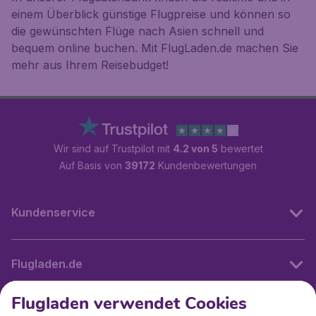
einem Überblick günstige Flugpreise und können so
die gewünschten Flüge nach Asien schnell und
bequem online buchen. Mit FlugLaden.de machen Sie
mehr aus Ihrem Reisebudget!
Wir sind auf Trustpilot mit
4.2 von 5
bewertet
Auf Basis von
39172
Kundenbewertungen
Kundenservice
Flugladen.de
Flugladen verwendet Cookies
Internationale Webseiten