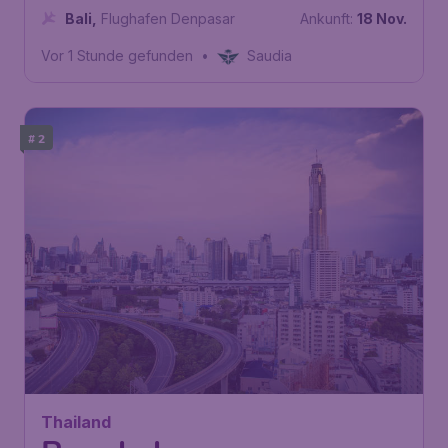
Bali
,
Flughafen Denpasar
Ankunft:
18 Nov.
Vor 1 Stunde gefunden
•
Saudia
# 2
494
Thailand
€
ab
Bangkok
München
,
Flughafen München
Abflug:
14 Nov.
Bangkok
,
Flughafen Bangkok-
Ankunft:
24 Nov.