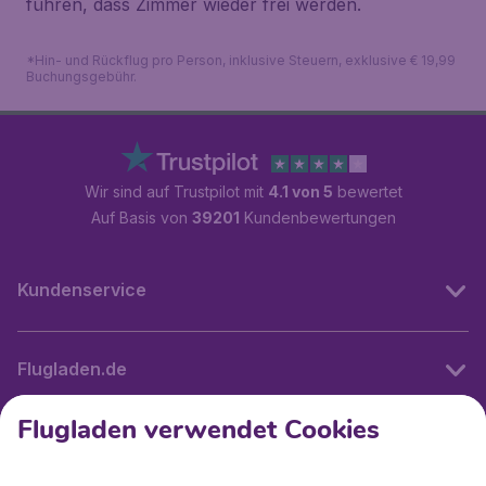
führen, dass Zimmer wieder frei werden.
*Hin- und Rückflug pro Person, inklusive Steuern, exklusive € 19,99
Buchungsgebühr.
Wir sind auf Trustpilot mit
4.1 von 5
bewertet
Auf Basis von
39201
Kundenbewertungen
Kundenservice
Flugladen.de
Flugladen verwendet Cookies
Internationale Webseiten