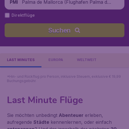
Palma de Mallorca (Flughafen Palma de
PMI
Mallorca), Spanien
Direktflüge
Suchen
LAST MINUTES
EUROPA
WELTWEIT
*Hin- und Rückflug pro Person, inklusive Steuern, exklusive € 19,99
Buchungsgebühr.
Last Minute Flüge
Sie möchten unbedingt
Abenteuer
erleben,
aufregende
Städte
kennenlernen, oder einfach