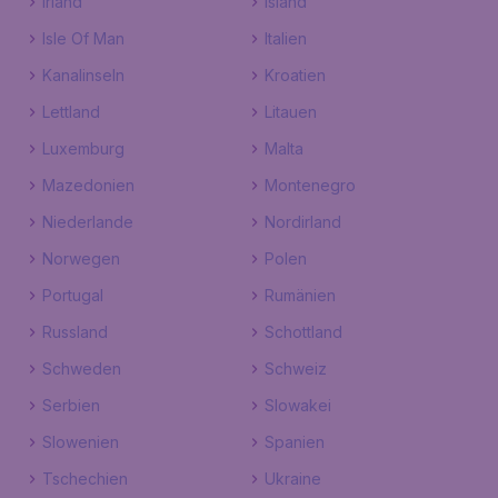
Irland
Island
Isle Of Man
Italien
Kanalinseln
Kroatien
Lettland
Litauen
Luxemburg
Malta
Mazedonien
Montenegro
Niederlande
Nordirland
Norwegen
Polen
Portugal
Rumänien
Russland
Schottland
Schweden
Schweiz
Serbien
Slowakei
Slowenien
Spanien
Tschechien
Ukraine