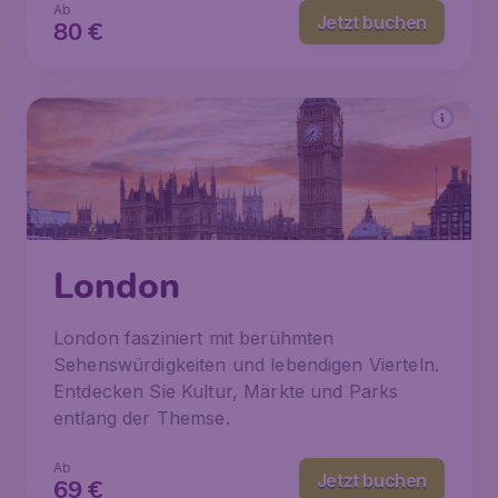
Ab
Jetzt buchen
80
€
London
London fasziniert mit berühmten
Sehenswürdigkeiten und lebendigen Vierteln.
Entdecken Sie Kultur, Märkte und Parks
entlang der Themse.
Ab
Jetzt buchen
69
€