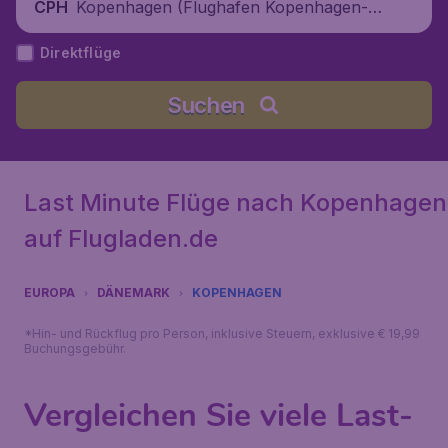
Kopenhagen (Flughafen Kopenhagen-Ka
CPH
strup), Dänemark
Direktflüge
Suchen
Last Minute Flüge nach Kopenhagen
auf Flugladen.de
EUROPA
DÄNEMARK
KOPENHAGEN
*Hin- und Rückflug pro Person, inklusive Steuern, exklusive € 19,99
Buchungsgebühr.
Vergleichen Sie viele Last-