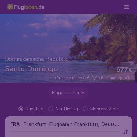
Dominikanische Republik
ab
Santo Domingo
677
€
*Preise sind exkl. € 19,99 Buchungsgebühr.
Flüge buchen
Rückflug
Nur Hinflug
Mehrere Ziele
Frankfurt (Flughafen Frankfurt), Deutsc
FRA
hland