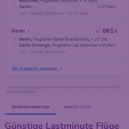
München
,
Flughafen München
• 10 Sept.
Santo
• 17 Sept.
Domingo
,
Flughafen Las Américas
Vor 1 Stunde gefunden
•
Air Europa
661
Berlin
€
ab
Berlin
,
Flughafen Berlin Brandenburg
• 27 Okt.
Santo Domingo
,
Flughafen Las Américas
• 02 Nov.
Vor 1 Stunde gefunden
•
Alle Angebote anzeigen
*Hin- und Rückflug pro Person, inklusive Steuern, exklusive € 19,99
Buchungsgebühr.
MEHR INFORMATION
ANDERE FLÜGE
Günstige Lastminute Flüge