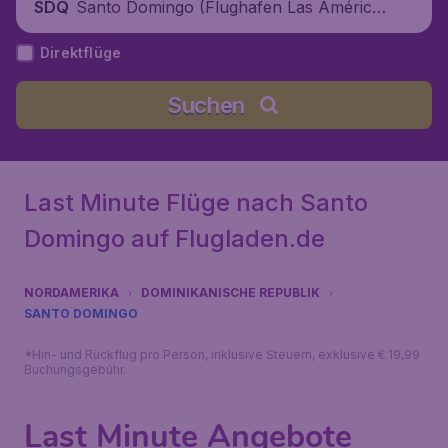
Santo Domingo (Flughafen Las América
SDQ
s), Dominikanische Republik
Direktflüge
Suchen
Last Minute Flüge nach Santo
Domingo auf Flugladen.de
NORDAMERIKA
DOMINIKANISCHE REPUBLIK
SANTO DOMINGO
*Hin- und Rückflug pro Person, inklusive Steuern, exklusive € 19,99
Buchungsgebühr.
Last Minute Angebote