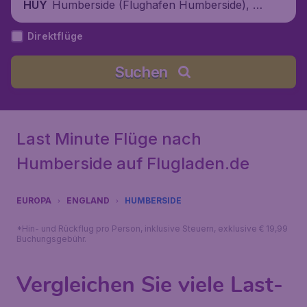
Humberside (Flughafen Humberside), Ve
HUY
reinigtes Königreich
Direktflüge
Suchen
Last Minute Flüge nach
Humberside auf Flugladen.de
EUROPA
ENGLAND
HUMBERSIDE
*Hin- und Rückflug pro Person, inklusive Steuern, exklusive € 19,99
Buchungsgebühr.
Vergleichen Sie viele Last-