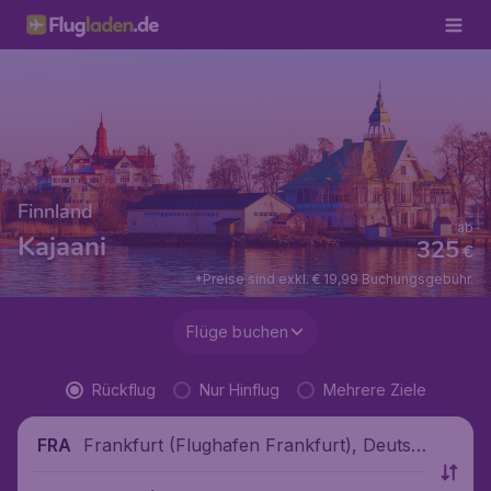
Finnland
ab
Kajaani
325
€
*Preise sind exkl. € 19,99 Buchungsgebühr.
Flüge buchen
Rückflug
Nur Hinflug
Mehrere Ziele
Frankfurt (Flughafen Frankfurt), Deutsc
FRA
hland