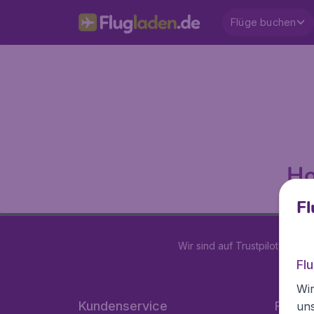
Flüge buchen
Ho
Fl
Wir sind auf Trustpilot mit
4.2
Fl
Wir
Kundenservice
Flugla
un