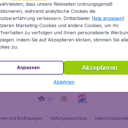
währleisten, dass unsere Webseiten ordnungsgemäß
ugladen.de
CheapTickets.nl
ktionieren, während analytische Cookies die
he Informationen
CheapTickets.be
utzererfahrung verbessern. Drittanbieter (
liste anzeigen
)
um
BudgetAir.fr
tzieren Marketing-Cookies und andere Cookies, um Ihr
fverhalten zu verfolgen und Ihnen personalisierte Werbu
programm
BudgetAir.es
zeigen. Indem Sie auf Akzeptieren klicken, stimmen Sie all
angebote
BudgetAir.it
kies zu.
BudgetAir.co.uk
Akzeptieren
Anpassen
Ablehnen
linien und Bedingungen
Haftungsausschluss
Datenschutzerklä