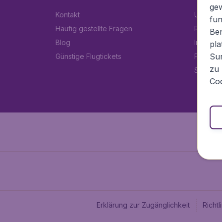
ge
Kontakt
Über Fl
fun
Häufig gestellte Fragen
Rechtlic
Ben
Blog
Impress
pla
Sur
Günstige Flugtickets
Partner
zu 
Stellen
Coo
Erklärung zur Zugänglichkeit
Richt