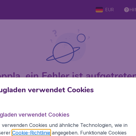
EUR
Hil
ppla, ein Fehler ist aufgetreten 
ugladen verwendet Cookies
 von 5
bewertet
Auf Basis vo
ugladen verwendet Cookies
 verwenden Cookies und ähnliche Technologien, wie in
den.de
Internationale Webseiten
serer
Cookie-Richtlinie
angegeben. Funktionale Cookies