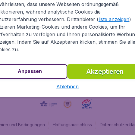
währleisten, dass unsere Webseiten ordnungsgemäß
ugladen.de
CheapTickets.nl
ktionieren, während analytische Cookies die
he Informationen
CheapTickets.be
utzererfahrung verbessern. Drittanbieter (
liste anzeigen
)
um
BudgetAir.fr
tzieren Marketing-Cookies und andere Cookies, um Ihr
fverhalten zu verfolgen und Ihnen personalisierte Werbu
programm
BudgetAir.es
zeigen. Indem Sie auf Akzeptieren klicken, stimmen Sie all
angebote
BudgetAir.it
kies zu.
BudgetAir.co.uk
Akzeptieren
Anpassen
Ablehnen
linien und Bedingungen
Haftungsausschluss
Datenschutzerklä