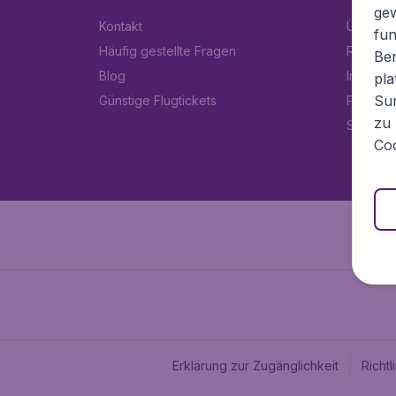
ge
Kontakt
Über Fl
fun
Häufig gestellte Fragen
Rechtlic
Ben
Blog
Impress
pla
Sur
Günstige Flugtickets
Partner
zu 
Stellen
Coo
Erklärung zur Zugänglichkeit
Richt