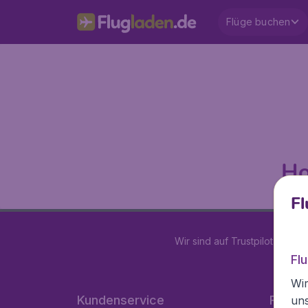
Flüge buchen
Ho
Fl
Wir sind auf Trustpilot mit
4.2
Fl
Wir
Kundenservice
Flugla
un