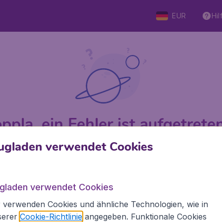
EUR
Hil
ppla, ein Fehler ist aufgetreten 
ugladen verwendet Cookies
 von 5
bewertet
Auf Basis vo
ugladen verwendet Cookies
 verwenden Cookies und ähnliche Technologien, wie in
den.de
Internationale Webseiten
serer
Cookie-Richtlinie
angegeben. Funktionale Cookies