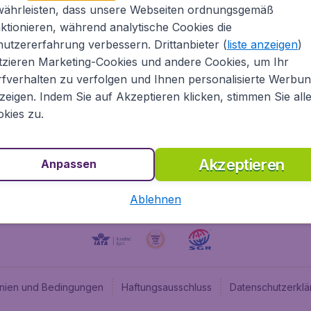
währleisten, dass unsere Webseiten ordnungsgemäß
ugladen.de
CheapTickets.nl
ktionieren, während analytische Cookies die
he Informationen
CheapTickets.be
utzererfahrung verbessern. Drittanbieter (
liste anzeigen
)
um
BudgetAir.fr
tzieren Marketing-Cookies und andere Cookies, um Ihr
fverhalten zu verfolgen und Ihnen personalisierte Werbu
programm
BudgetAir.es
zeigen. Indem Sie auf Akzeptieren klicken, stimmen Sie all
angebote
BudgetAir.it
kies zu.
BudgetAir.co.uk
Akzeptieren
Anpassen
Ablehnen
linien und Bedingungen
Haftungsausschluss
Datenschutzerklä