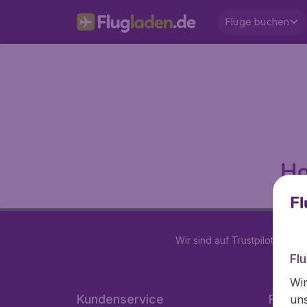
Flüge buchen
Ho
Fl
Wir sind auf Trustpilot mit
4.1
Fl
Wir
Kundenservice
Flugla
un