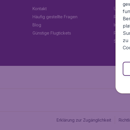
ge
Kontakt
Über Fl
fun
Häufig gestellte Fragen
Rechtlic
Ben
Blog
Impress
pla
Sur
Günstige Flugtickets
Partner
zu 
Stellen
Coo
Erklärung zur Zugänglichkeit
Richt