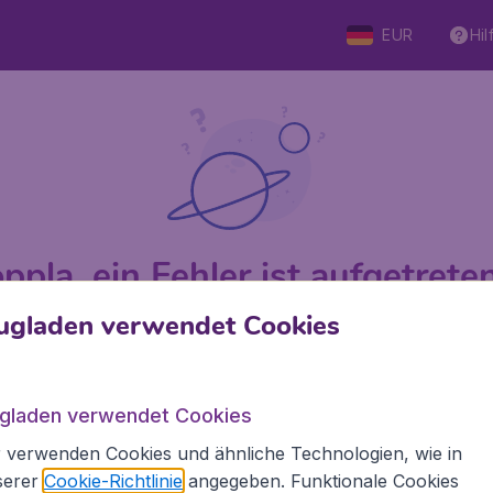
EUR
Hil
ppla, ein Fehler ist aufgetreten 
ugladen verwendet Cookies
 von 5
bewertet
Auf Basis vo
ugladen verwendet Cookies
 verwenden Cookies und ähnliche Technologien, wie in
den.de
Internationale Webseiten
serer
Cookie-Richtlinie
angegeben. Funktionale Cookies