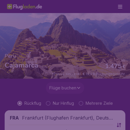
Peru
ab
Cajamarca
1.475
€
*Preise sind exkl. € 19,99 Buchungsgebühr.
Flüge buchen
Rückflug
Nur Hinflug
Mehrere Ziele
Frankfurt (Flughafen Frankfurt), Deutsc
FRA
hland