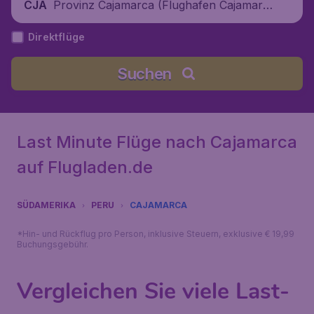
Provinz Cajamarca (Flughafen Cajamarc
CJA
a), Peru
Direktflüge
Suchen
Last Minute Flüge nach Cajamarca
auf Flugladen.de
SÜDAMERIKA
PERU
CAJAMARCA
*Hin- und Rückflug pro Person, inklusive Steuern, exklusive € 19,99
Buchungsgebühr.
Vergleichen Sie viele Last-