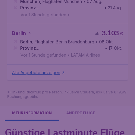
München
,
Flughafen München
• 07 Aug.
Provinz
• 21 Aug.
Cajamarca
,
Flughafen Cajamarca
Vor 1 Stunde gefunden
•
3.103
Berlin
€
ab
Berlin
,
Flughafen Berlin Brandenburg
• 08 Okt.
Provinz
• 17 Okt.
Cajamarca
,
Flughafen Cajamarca
Vor 1 Stunde gefunden
•
LATAM Airlines
Alle Angebote anzeigen
*Hin- und Rückflug pro Person, inklusive Steuern, exklusive € 19,99
Buchungsgebühr.
MEHR INFORMATION
ANDERE FLÜGE
Günstige Lastminute Flüge