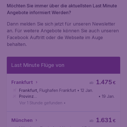
Möchten Sie immer über die aktuellsten Last Minute
Angebote informiert Werden?
Dann melden Sie sich jetzt für unseren Newsletter
an. Für weitere Angebote können Sie auch unseren
Facebook Auftritt oder die Webseite im Auge
behalten.
Last Minute Flüge von
1.475
Frankfurt
€
ab
Frankfurt
,
Flughafen Frankfurt
• 12 Jan.
Provinz
• 19 Jan.
Cajamarca
,
Flughafen Cajamarca
Vor 1 Stunde gefunden
•
1.631
München
€
ab