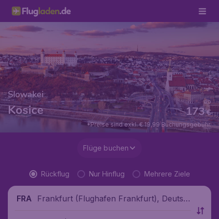
Slowakei
ab
Kosice
173
€
*Preise sind exkl. € 19,99 Buchungsgebühr.
Flüge buchen
Rückflug
Nur Hinflug
Mehrere Ziele
Frankfurt (Flughafen Frankfurt), Deutsc
FRA
hland