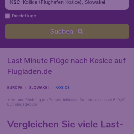
Košice (Flughafen Košice), Slowakei
KSC
Direktflüge
Suchen
Last Minute Flüge nach Kosice auf
Flugladen.de
EUROPA
SLOWAKEI
KOSICE
*Hin- und Rückflug pro Person, inklusive Steuern, exklusive € 19,99
Buchungsgebühr.
Vergleichen Sie viele Last-