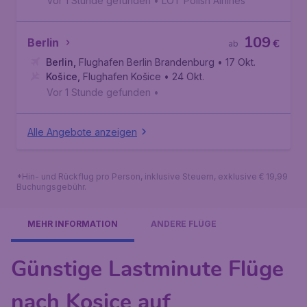
Vor 1 Stunde gefunden
•
LOT Polish Airlines
109
Berlin
€
ab
Berlin
,
Flughafen Berlin Brandenburg
• 17 Okt.
Košice
,
Flughafen Košice
• 24 Okt.
Vor 1 Stunde gefunden
•
Alle Angebote anzeigen
*Hin- und Rückflug pro Person, inklusive Steuern, exklusive € 19,99
Buchungsgebühr.
MEHR INFORMATION
ANDERE FLÜGE
Günstige Lastminute Flüge
nach Kosice auf