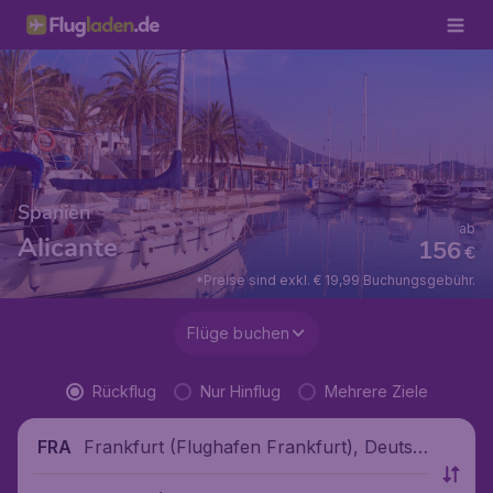
Spanien
ab
Alicante
156
€
*Preise sind exkl. € 19,99 Buchungsgebühr.
Flüge buchen
Rückflug
Nur Hinflug
Mehrere Ziele
Frankfurt (Flughafen Frankfurt), Deutsc
FRA
hland