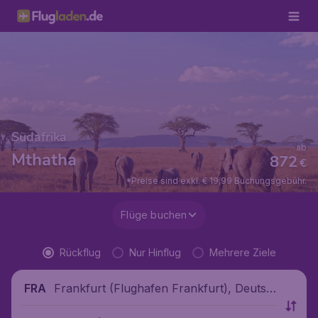
Südafrika
ab
Mthatha
872
€
*Preise sind exkl. € 19,99 Buchungsgebühr.
Flüge buchen
Rückflug
Nur Hinflug
Mehrere Ziele
Frankfurt (Flughafen Frankfurt), Deutsc
FRA
hland