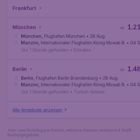
Frankfurt
1.2
München
ab
München
,
Flughafen München
• 28 Aug.
Manzini
,
Internationaler Flughafen König Mswati III.
• 04 S
Vor 1 Stunde gefunden
•
Emirates
1.4
Berlin
ab
Berlin
,
Flughafen Berlin Brandenburg
• 28 Aug.
Manzini
,
Internationaler Flughafen König Mswati III.
• 04 S
Vor 1 Stunde gefunden
•
Turkish Airlines
Alle Angebote anzeigen
*Hin- und Rückflug pro Person, inklusive Steuern, exklusive € 19,99
Buchungsgebühr.