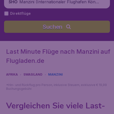
Manzini (Internationaler Flughafen König
SHO
Mswati III.), Eswatini
Direktflüge
Suchen
Last Minute Flüge nach Manzini auf
Flugladen.de
AFRIKA
SWASILAND
MANZINI
*Hin- und Rückflug pro Person, inklusive Steuern, exklusive € 19,99
Buchungsgebühr.
Vergleichen Sie viele Last-