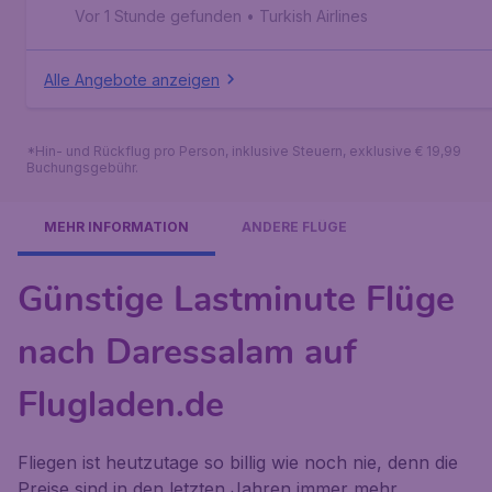
Salaam
,
Internationaler Flughafen Julius Nyerere
Vor 1 Stunde gefunden
•
Turkish Airlines
Alle Angebote anzeigen
*Hin- und Rückflug pro Person, inklusive Steuern, exklusive € 19,99
Buchungsgebühr.
MEHR INFORMATION
ANDERE FLÜGE
Günstige Lastminute Flüge
nach Daressalam auf
Flugladen.de
Fliegen ist heutzutage so billig wie noch nie, denn die
Preise sind in den letzten Jahren immer mehr