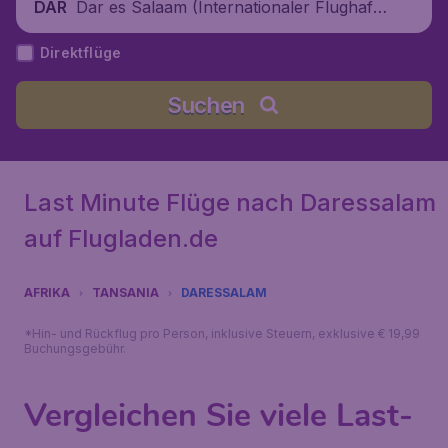
Dar es Salaam (Internationaler Flughafe
DAR
n Julius Nyerere), Tansania
Direktflüge
Suchen
Last Minute Flüge nach Daressalam
auf Flugladen.de
AFRIKA
TANSANIA
DARESSALAM
*Hin- und Rückflug pro Person, inklusive Steuern, exklusive € 19,99
Buchungsgebühr.
Vergleichen Sie viele Last-