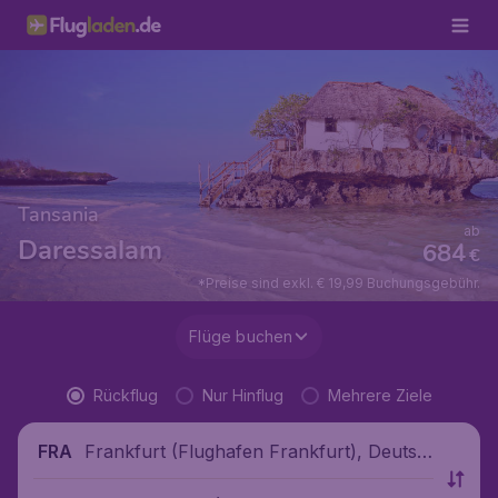
Tansania
ab
Daressalam
684
€
*Preise sind exkl. € 19,99 Buchungsgebühr.
Flüge buchen
Rückflug
Nur Hinflug
Mehrere Ziele
Frankfurt (Flughafen Frankfurt), Deutsc
FRA
hland