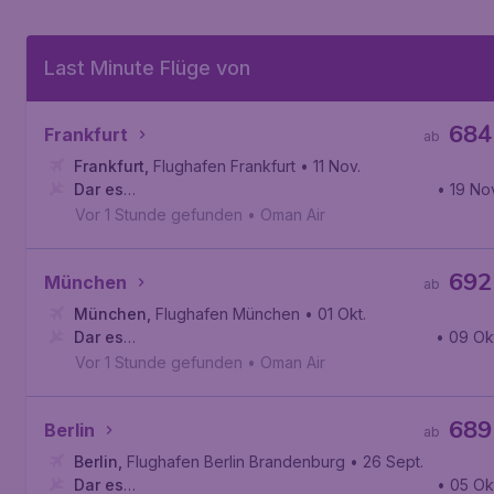
Last Minute Flüge von
684
Frankfurt
ab
Frankfurt
,
Flughafen Frankfurt
• 11 Nov.
Dar es
• 19 No
Salaam
,
Internationaler Flughafen Julius Nyerere
Vor 1 Stunde gefunden
•
Oman Air
692
München
ab
München
,
Flughafen München
• 01 Okt.
Dar es
• 09 Ok
Salaam
,
Internationaler Flughafen Julius Nyerere
Vor 1 Stunde gefunden
•
Oman Air
689
Berlin
ab
Berlin
,
Flughafen Berlin Brandenburg
• 26 Sept.
Dar es
• 05 Ok