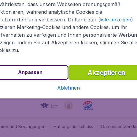
währleisten, dass unsere Webseiten ordnungsgemäß
ugladen.de
CheapTickets.nl
ktionieren, während analytische Cookies die
he Informationen
CheapTickets.be
utzererfahrung verbessern. Drittanbieter (
liste anzeigen
)
um
BudgetAir.fr
tzieren Marketing-Cookies und andere Cookies, um Ihr
fverhalten zu verfolgen und Ihnen personalisierte Werbu
programm
BudgetAir.es
zeigen. Indem Sie auf Akzeptieren klicken, stimmen Sie all
angebote
BudgetAir.it
kies zu.
BudgetAir.co.uk
Akzeptieren
Anpassen
Ablehnen
linien und Bedingungen
Haftungsausschluss
Datenschutzerklä