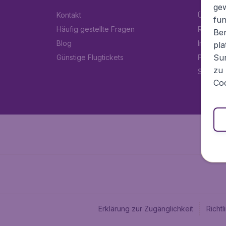
ge
Kontakt
Über Fl
fun
Häufig gestellte Fragen
Rechtlic
Ben
Blog
Impress
pla
Sur
Günstige Flugtickets
Partner
zu 
Stellen
Coo
Erklärung zur Zugänglichkeit
Richt