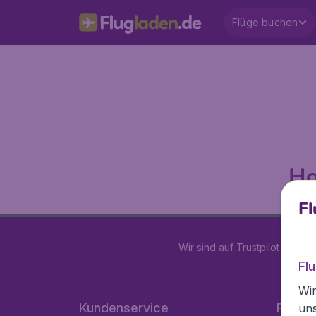
Flüge buchen
Ho
Fl
Wir sind auf Trustpilot mit
4.2
Fl
Wir
Kundenservice
Flugla
un