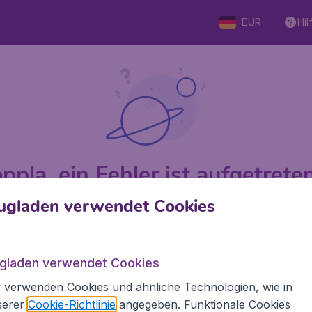
EUR
Hil
ppla, ein Fehler ist aufgetreten 
ugladen verwendet Cookies
 von 5
bewertet
Auf Basis vo
ugladen verwendet Cookies
 verwenden Cookies und ähnliche Technologien, wie in
den.de
Internationale Webseiten
serer
Cookie-Richtlinie
angegeben. Funktionale Cookies