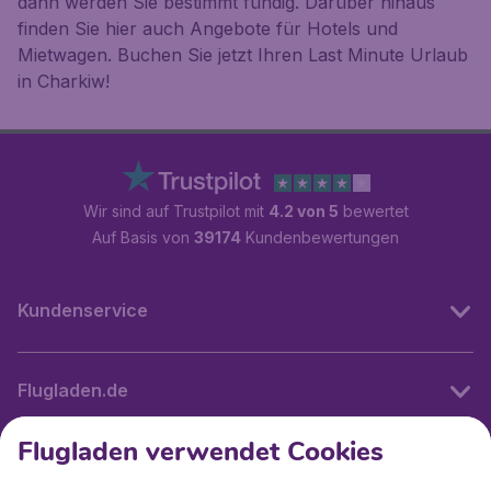
dann werden Sie bestimmt fündig. Darüber hinaus
finden Sie hier auch Angebote für Hotels und
Mietwagen. Buchen Sie jetzt Ihren Last Minute Urlaub
in Charkiw!
Wir sind auf Trustpilot mit
4.2 von 5
bewertet
Auf Basis von
39174
Kundenbewertungen
Kundenservice
Flugladen.de
Flugladen verwendet Cookies
Internationale Webseiten