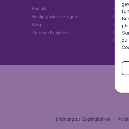
ge
Kontakt
Über Fl
fun
Häufig gestellte Fragen
Rechtlic
Ben
Blog
Impress
pla
Sur
Günstige Flugtickets
Partner
zu 
Stellen
Coo
Erklärung zur Zugänglichkeit
Richt