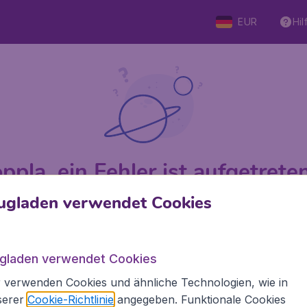
EUR
Hil
ppla, ein Fehler ist aufgetreten 
ugladen verwendet Cookies
 von 5
bewertet
Auf Basis vo
ugladen verwendet Cookies
 verwenden Cookies und ähnliche Technologien, wie in
den.de
Internationale Webseiten
serer
Cookie-Richtlinie
angegeben. Funktionale Cookies