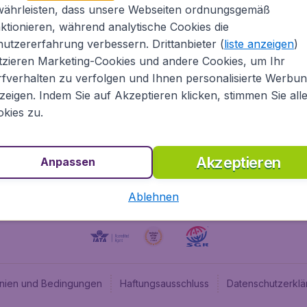
währleisten, dass unsere Webseiten ordnungsgemäß
ugladen.de
CheapTickets.nl
ktionieren, während analytische Cookies die
he Informationen
CheapTickets.be
utzererfahrung verbessern. Drittanbieter (
liste anzeigen
)
um
BudgetAir.fr
tzieren Marketing-Cookies und andere Cookies, um Ihr
fverhalten zu verfolgen und Ihnen personalisierte Werbu
programm
BudgetAir.es
zeigen. Indem Sie auf Akzeptieren klicken, stimmen Sie all
angebote
BudgetAir.it
kies zu.
BudgetAir.co.uk
Akzeptieren
Anpassen
Ablehnen
linien und Bedingungen
Haftungsausschluss
Datenschutzerklä