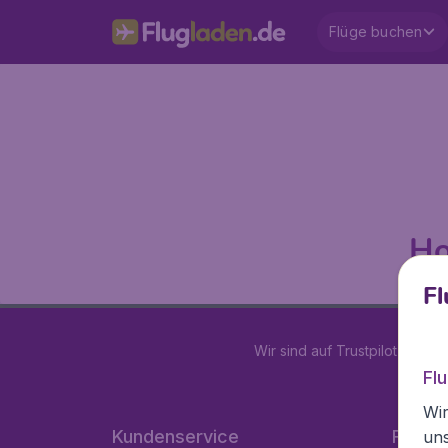
Flüge buchen
Ho
Fl
Wir sind auf Trustpilot mit
4.1
Fl
Wir
Kundenservice
Flugla
un