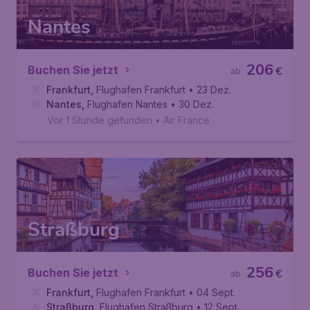
Nantes
206
Buchen Sie jetzt
€
ab
Frankfurt
,
Flughafen Frankfurt
• 23 Dez.
Nantes
,
Flughafen Nantes
• 30 Dez.
Vor 1 Stunde gefunden
•
Air France
Straßburg
256
Buchen Sie jetzt
€
ab
Frankfurt
,
Flughafen Frankfurt
• 04 Sept.
Straßburg
,
Flughafen Straßburg
• 12 Sept.