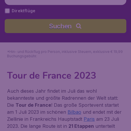
Direktflüge
Suchen
*Hin- und Rückflug pro Person, inklusive Steuern, exklusive € 19,99
Buchungsgebühr.
Tour de France 2023
Auch dieses Jahr findet im Juli das wohl
bekannteste und größte Radrennen der Welt statt:
Die
Tour de France
! Das große Sportevent startet
am
1 Juli 2023
im schönen
Bilbao
und endet mit der
Ziellinie in Frankreichs Hauptstadt
Paris
am
23 Juli
2023
. Die lange Route ist in
21 Etappen
unterteilt