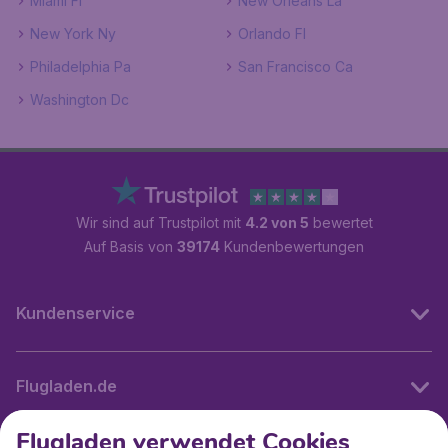
Miami Fl
New Orleans La
New York Ny
Orlando Fl
Philadelphia Pa
San Francisco Ca
Washington Dc
Wir sind auf Trustpilot mit
4.2 von 5
bewertet
Auf Basis von
39174
Kundenbewertungen
Kundenservice
Flugladen.de
Flugladen verwendet Cookies