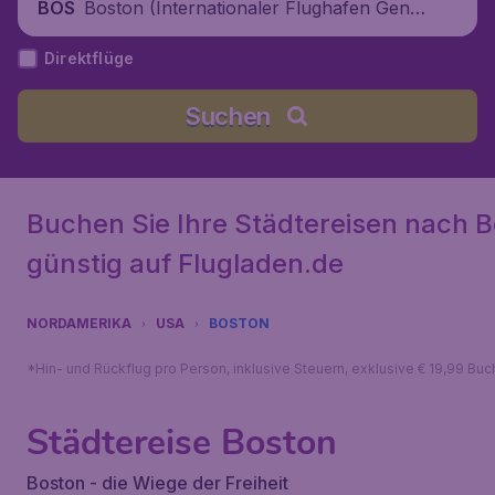
Boston (Internationaler Flughafen Gener
BOS
al Edward Lawrence Logan), Vereinigte S
Direktflüge
taaten
Suchen
Buchen Sie Ihre Städtereisen nach 
günstig auf Flugladen.de
NORDAMERIKA
USA
BOSTON
*Hin- und Rückflug pro Person, inklusive Steuern, exklusive € 19,99 Bu
Städtereise Boston
Boston - die Wiege der Freiheit