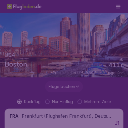
USA
ab
Boston
411
€
*Preise sind exkl. € 19,99 Buchungsgebühr.
Flüge buchen
Rückflug
Nur Hinflug
Mehrere Ziele
Frankfurt (Flughafen Frankfurt), Deutsc
FRA
hland