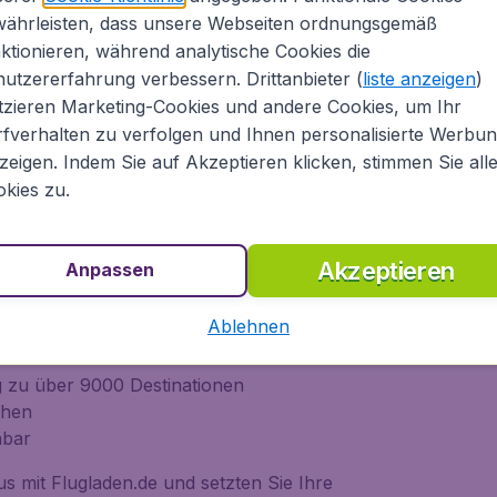
währleisten, dass unsere Webseiten ordnungsgemäß
Nord-Amerkia, Europa, Asien, Südamerika, Afrika,
ktionieren, während analytische Cookies die
aribik. Als Online-Reiseanbieter bietet Flugladen.de
utzererfahrung verbessern. Drittanbieter (
liste anzeigen
)
sa, Air France, KLM, Air Berlin, British Airways,
tzieren Marketing-Cookies und andere Cookies, um Ihr
nes und vielen weiteren) sowie von Low-Cost-
fverhalten zu verfolgen und Ihnen personalisierte Werbu
tc.).
zeigen. Indem Sie auf Akzeptieren klicken, stimmen Sie all
kies zu.
n Flug bei Flugladen.de
Akzeptieren
Anpassen
lines weltweit mittels einer Suche
Ablehnen
men buchen
ug zu über 9000 Destinationen
chen
hbar
s mit Flugladen.de und setzten Sie Ihre