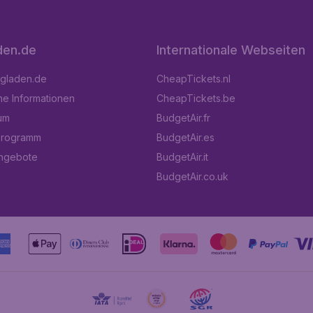
den.de
Internationale Webseiten
ugladen.de
CheapTickets.nl
he Informationen
CheapTickets.be
um
BudgetAir.fr
programm
BudgetAir.es
angebote
BudgetAir.it
BudgetAir.co.uk