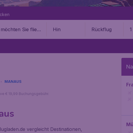
ecken
Hin
Rückflug
1
Na
MANAUS
Fr
sive € 19,99 Buchungsgebühr.
naus
Mü
gladen.de vergleicht Destinationen,