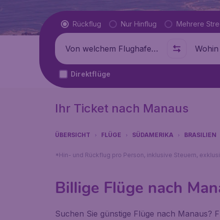
Flugtyp
Rückflug
Nur Hinflug
Mehrere Str
Abflug von
Wohin
Direktflüge
Ihr Ticket nach Manaus
ÜBERSICHT
FLÜGE
SÜDAMERIKA
BRASILIEN
*Hin- und Rückflug pro Person, inklusive Steuern, exklu
Billige Flüge nach Ma
Suchen Sie günstige Flüge nach Manaus? Flu