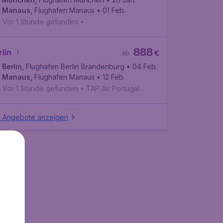
Manaus
,
Flughafen Manaus
• 01 Feb.
Vor 1 Stunde gefunden
•
888
lin
€
ab
Berlin
,
Flughafen Berlin Brandenburg
• 04 Feb.
Manaus
,
Flughafen Manaus
• 12 Feb.
Vor 1 Stunde gefunden
•
TAP Air Portugal
e Angebote anzeigen