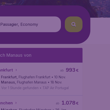
 Passagier, Economy
ch Manaus von
993
ankfurt
€
ab
Frankfurt
,
Flughafen Frankfurt
• 10 Nov.
Manaus
,
Flughafen Manaus
• 18 Nov.
Vor 1 Stunde gefunden
•
TAP Air Portugal
1.078
nchen
€
ab
München
,
Flughafen München
• 26 Jan.