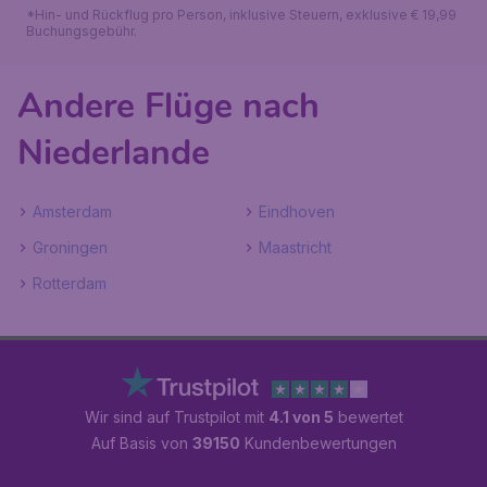
*Hin- und Rückflug pro Person, inklusive Steuern, exklusive € 19,99
Buchungsgebühr.
Andere Flüge nach
Niederlande
Amsterdam
Eindhoven
Groningen
Maastricht
Rotterdam
Wir sind auf Trustpilot mit
4.1 von 5
bewertet
Auf Basis von
39150
Kundenbewertungen