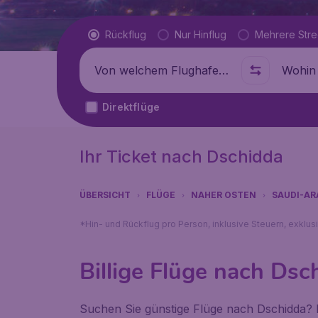
Flugtyp
Rückflug
Nur Hinflug
Mehrere Str
Abflug von
Wohin
Direktflüge
Ihr Ticket nach Dschidda
ÜBERSICHT
FLÜGE
NAHER OSTEN
SAUDI-AR
*Hin- und Rückflug pro Person, inklusive Steuern, exklu
Billige Flüge nach Dsc
Suchen Sie günstige Flüge nach Dschidda? F