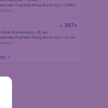
nationaler Flughafen König Abd al-Aziz
• 23 Nov.
efunden
•
257
€
ab
n Berlin Brandenburg
• 16 Jan.
nationaler Flughafen König Abd al-Aziz
• 23 Jan.
efunden
•
igen