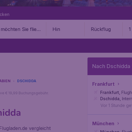
ecken
Hin
Rückflug
1
Nach Dschidda
ABIEN
DSCHIDDA
Frankfurt
Frankfurt
,
Flugh
sive € 19,99 Buchungsgebühr.
Dschidda
,
Inter
Vor 1 Stunde g
hidda
München
lugladen.de vergleicht
München
,
Flug