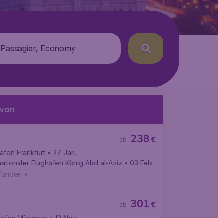
 Passagier, Economy
 von
238
€
ab
afen Frankfurt
• 27 Jan.
nationaler Flughafen König Abd al-Aziz
• 03 Feb.
efunden
•
301
€
ab
hafen München
• 12 Nov.