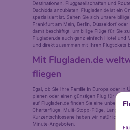
Destinationen, Fluggesellschaften und Rout
Dschidda anzubieten. Flugladen.de ist ein Onl
spezialisiert ist. Sehen Sie sich unsere bill
Frankfurt am Main, Berlin, Düsseldorf oder 
damit beschäftigt, um billige Flüge für Sie
Flugladen.de auch ganz einfach Hotel und 
und direkt zusammen mit Ihren Flugtickets 
Mit Flugladen.de weltw
fliegen
Egal, ob Sie Ihre Familie in Europa oder in
planen oder einen günstigen Flug für einen
Fl
auf Flugladen.de finden Sie eine unbegrenzte
Charterflüge, Multi-Stopp-Flüge, Langstrec
Kurzentschlossene haben wir natürlich auc
Minute-Angeboten.
Fl