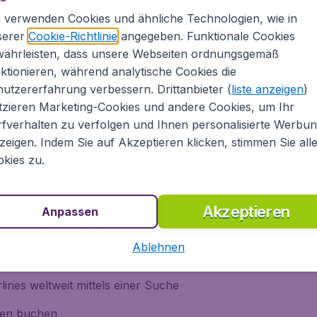
lines weltweit
 verwenden Cookies und ähnliche Technologien, wie in
serer
Cookie-Richtlinie
angegeben. Funktionale Cookies
währleisten, dass unsere Webseiten ordnungsgemäß
ktionieren, während analytische Cookies die
utzererfahrung verbessern. Drittanbieter (
liste anzeigen
)
Nord-Amerkia, Europa, Asien,
tzieren Marketing-Cookies und andere Cookies, um Ihr
 Osten oder in die Karibik. Als
fverhalten zu verfolgen und Ihnen personalisierte Werbu
en billige Flüge von Top-Airlines
zeigen. Indem Sie auf Akzeptieren klicken, stimmen Sie all
tish Airways, Emirates, Condor, Air
kies zu.
n) sowie von Low-Cost-Airlines
n Flug bei
Akzeptieren
Anpassen
Ablehnen
lines weltweit mittels einer Suche
men buchen