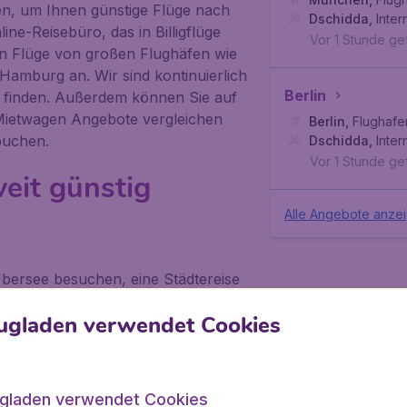
en, um Ihnen günstige Flüge nach
Dschidda
,
Inter
ine-Reisebüro, das in Billigflüge
Vor 1 Stunde g
igen Flüge von großen Flughäfen wie
Hamburg an. Wir sind kontinuierlich
Berlin
 zu finden. Außerdem können Sie auf
Mietwagen Angebote vergleichen
Berlin
,
Flughafe
buchen.
Dschidda
,
Inter
Vor 1 Stunde g
eit günstig
Alle Angebote anze
 Übersee besuchen, eine Städtereise
 Geschäftsreise buchen möchten,
ugladen verwendet Cookies
s Angebot für Billigflüge,
ken Flüge oder Gabelflüge. Und für
h noch eine große Auswahl an Last-
ugladen verwendet Cookies