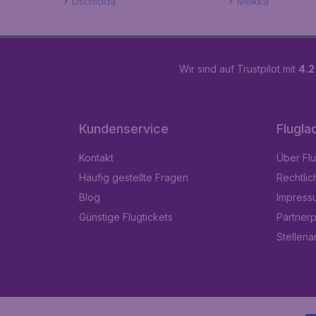
Dschidda
Mekka
Wir sind auf Trustpilot mit
4.2
Kundenservice
Flugla
Kontakt
Über Fl
Häufig gestellte Fragen
Rechtlic
Blog
Impress
Günstige Flugtickets
Partner
Stellen