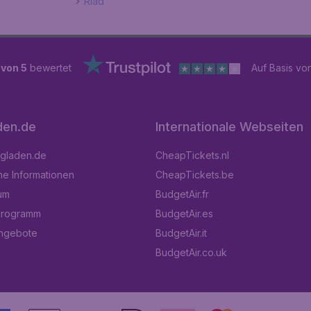
Riad
 von 5
bewertet
Auf Basis vo
den.de
Internationale Webseiten
ugladen.de
CheapTickets.nl
he Informationen
CheapTickets.be
um
BudgetAir.fr
programm
BudgetAir.es
angebote
BudgetAir.it
BudgetAir.co.uk