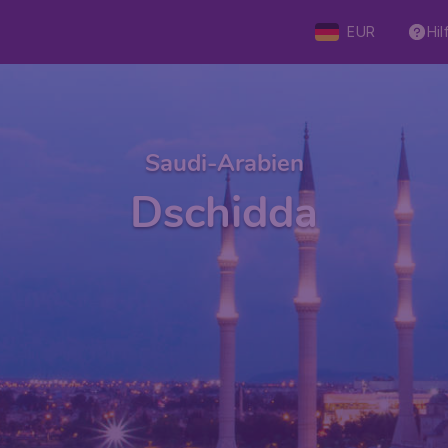
EUR
Hil
Saudi-Arabien
Dschidda