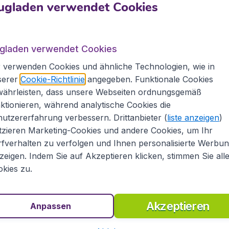
ugladen verwendet Cookies
 Sie immer ein preiswertes Flugticket. Wir bringen
rten Fluggesellschaften an Ihr Reiseziel in
ket von renommierten Fluggesellschaften zu einem
ckets zum Budgetpreis können Sie bei
ugladen verwendet Cookies
Ber
te Hotelübernachtungen und Mietwagen in
 verwenden Cookies und ähnliche Technologien, wie in
tädten buchen.
serer
Cookie-Richtlinie
angegeben. Funktionale Cookies
laden.de
währleisten, dass unsere Webseiten ordnungsgemäß
ktionieren, während analytische Cookies die
utzererfahrung verbessern. Drittanbieter (
liste anzeigen
)
 vielen bekannten Billigfluggesellschaften, wie
All
tzieren Marketing-Cookies und andere Cookies, um Ihr
r auch von allen Linienfluggesellschaften wie
fverhalten zu verfolgen und Ihnen personalisierte Werbu
n unserer Flugdatenbank finden Sie realtime und in
zeigen. Indem Sie auf Akzeptieren klicken, stimmen Sie all
önnen so die gewünschten Flüge schnell und
kies zu.
chen Sie mehr aus Ihrem Reisebudget!
ugtickets
Akzeptieren
Anpassen
e Flugtickets nach Glasgow, sondern auch günstige