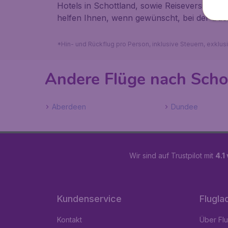
Hotels in Schottland, sowie Reiseversicher
helfen Ihnen, wenn gewünscht, bei der Buc
*Hin- und Rückflug pro Person, inklusive Steuern, exklu
Andere Flüge nach Scho
Aberdeen
Dundee
Wir sind auf Trustpilot mit
4.1
Kundenservice
Flugla
Kontakt
Über Fl