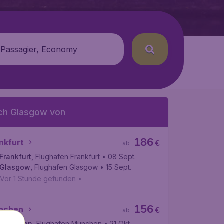
 Passagier, Economy
ch Glasgow von
186
nkfurt
€
ab
Frankfurt
,
Flughafen Frankfurt
• 08 Sept.
Glasgow
,
Flughafen Glasgow
• 15 Sept.
Vor 1 Stunde gefunden
•
156
nchen
€
ab
München
,
Flughafen München
• 21 Okt.