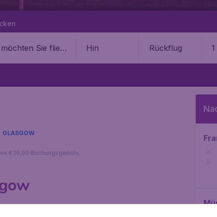
ecken
Hin
Rückflug
1
Na
GLASGOW
Fra
sive € 19,99 Buchungsgebühr.
sgow
Mü
lugticket nach Glasgow bezahlen. Da sind Sie bei