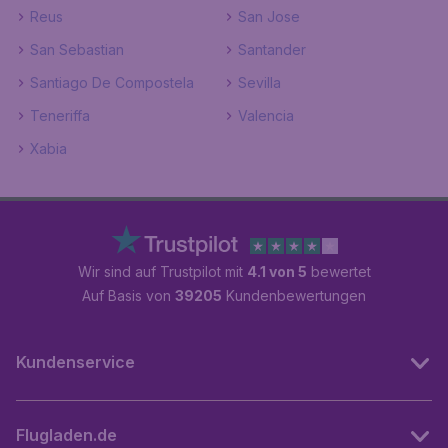
Reus
San Jose
San Sebastian
Santander
Santiago De Compostela
Sevilla
Teneriffa
Valencia
Xabia
Wir sind auf Trustpilot mit
4.1 von 5
bewertet
Auf Basis von
39205
Kundenbewertungen
Kundenservice
Flugladen.de