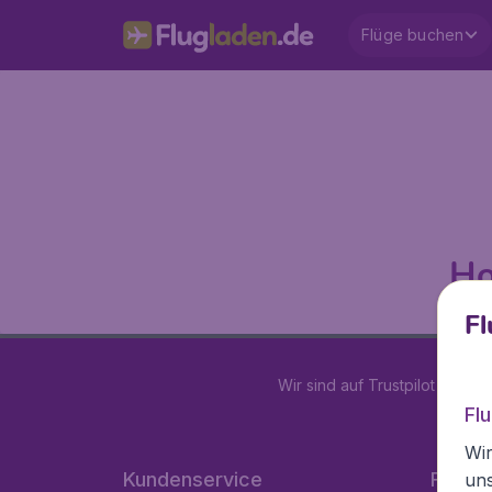
Flüge buchen
Ho
Fl
Wir sind auf Trustpilot mit
4.2
Fl
Wir
Kundenservice
Flugla
un