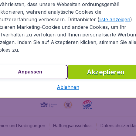
währleisten, dass unsere Webseiten ordnungsgemäß
ugladen.de
CheapTickets.nl
ktionieren, während analytische Cookies die
he Informationen
CheapTickets.be
utzererfahrung verbessern. Drittanbieter (
liste anzeigen
)
um
BudgetAir.fr
tzieren Marketing-Cookies und andere Cookies, um Ihr
fverhalten zu verfolgen und Ihnen personalisierte Werbu
programm
BudgetAir.es
zeigen. Indem Sie auf Akzeptieren klicken, stimmen Sie all
angebote
BudgetAir.it
kies zu.
BudgetAir.co.uk
Akzeptieren
Anpassen
Ablehnen
linien und Bedingungen
Haftungsausschluss
Datenschutzerklä