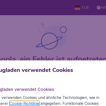
EUR
Hil
ppla, ein Fehler ist aufgetreten 
ugladen verwendet Cookies
 von 5
bewertet
Auf Basis vo
ugladen verwendet Cookies
 verwenden Cookies und ähnliche Technologien, wie in
den.de
Internationale Webseiten
serer
Cookie-Richtlinie
angegeben. Funktionale Cookies