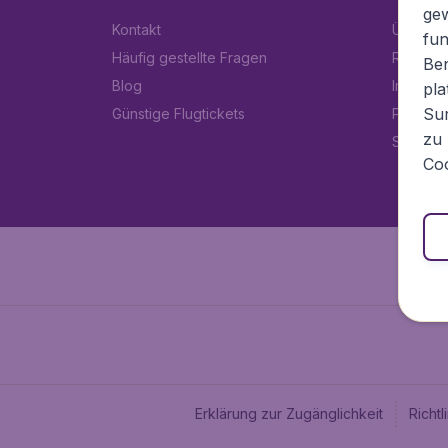
ge
Kontakt
Über Fl
fun
Häufig gestellte Fragen
Rechtlic
Ben
Blog
Impress
pla
Sur
Günstige Flugtickets
Partner
zu 
Stellen
Coo
Erklärung zur Zugänglichkeit
Richt