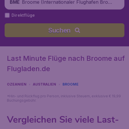
Broome (Internationaler Flughafen Broo
BME
me), Australien
Direktflüge
Suchen
Last Minute Flüge nach Broome auf
Flugladen.de
OZEANIEN
AUSTRALIEN
BROOME
*Hin- und Rückflug pro Person, inklusive Steuern, exklusive € 19,99
Buchungsgebühr.
Vergleichen Sie viele Last-