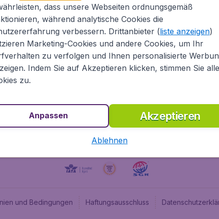
währleisten, dass unsere Webseiten ordnungsgemäß
ugladen.de
CheapTickets.nl
ktionieren, während analytische Cookies die
he Informationen
CheapTickets.be
utzererfahrung verbessern. Drittanbieter (
liste anzeigen
)
um
BudgetAir.fr
tzieren Marketing-Cookies und andere Cookies, um Ihr
fverhalten zu verfolgen und Ihnen personalisierte Werbu
programm
BudgetAir.es
zeigen. Indem Sie auf Akzeptieren klicken, stimmen Sie all
angebote
BudgetAir.it
kies zu.
BudgetAir.co.uk
Akzeptieren
Anpassen
Ablehnen
linien und Bedingungen
Haftungsausschluss
Datenschutzerklä