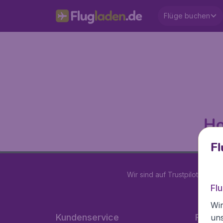
Flüge buchen
Ho
Fl
Wir sind auf Trustpilot mit
4.2
Fl
Wir
Kundenservice
Flugla
un