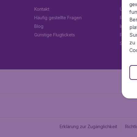
ge
Kontakt
Über Fl
fun
Häufig gestellte Fragen
Rechtlic
Ben
Blog
Impress
pla
Sur
Günstige Flugtickets
Partner
zu 
Stellen
Coo
Erklärung zur Zugänglichkeit
Richt