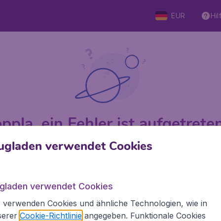
EUR
Hil
ppla, ein Fehler ist aufgetreten 
ugladen verwendet Cookies
 von 5
bewertet
Auf Basis v
ugladen verwendet Cookies
 verwenden Cookies und ähnliche Technologien, wie in
den.de
Internationale Webseiten
serer
Cookie-Richtlinie
angegeben. Funktionale Cookies