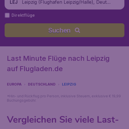
Leipzig (Flughafen Leipzig/Halle), Deutsc
LEJ
hland
Direktflüge
Suchen
Last Minute Flüge nach Leipzig
auf Flugladen.de
EUROPA
DEUTSCHLAND
LEIPZIG
*Hin- und Rückflug pro Person, inklusive Steuern, exklusive € 19,99
Buchungsgebühr.
Vergleichen Sie viele Last-