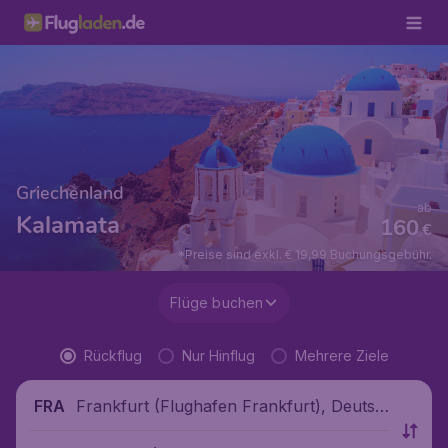
Griechenland
ab
Kalamata
160
€
*Preise sind exkl. € 19,99 Buchungsgebühr.
Flüge buchen
Rückflug
Nur Hinflug
Mehrere Ziele
Frankfurt (Flughafen Frankfurt), Deutsc
FRA
hland