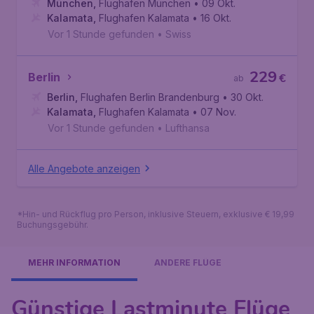
München
,
Flughafen München
• 09 Okt.
Kalamata
,
Flughafen Kalamata
• 16 Okt.
Vor 1 Stunde gefunden
•
Swiss
229
Berlin
€
ab
Berlin
,
Flughafen Berlin Brandenburg
• 30 Okt.
Kalamata
,
Flughafen Kalamata
• 07 Nov.
Vor 1 Stunde gefunden
•
Lufthansa
Alle Angebote anzeigen
*Hin- und Rückflug pro Person, inklusive Steuern, exklusive € 19,99
Buchungsgebühr.
MEHR INFORMATION
ANDERE FLÜGE
Günstige Lastminute Flüge