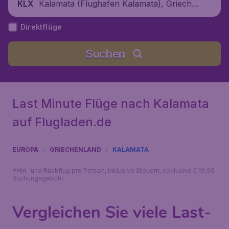
Kalamata (Flughafen Kalamata), Grieche
KLX
nland
Direktflüge
Suchen
Last Minute Flüge nach Kalamata
auf Flugladen.de
EUROPA
GRIECHENLAND
KALAMATA
*Hin- und Rückflug pro Person, inklusive Steuern, exklusive € 19,99
Buchungsgebühr.
Vergleichen Sie viele Last-