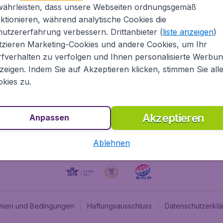
währleisten, dass unsere Webseiten ordnungsgemäß
ugladen.de
CheapTickets.nl
ktionieren, während analytische Cookies die
he Informationen
CheapTickets.be
utzererfahrung verbessern. Drittanbieter (
liste anzeigen
)
um
BudgetAir.fr
tzieren Marketing-Cookies und andere Cookies, um Ihr
fverhalten zu verfolgen und Ihnen personalisierte Werbu
programm
BudgetAir.es
zeigen. Indem Sie auf Akzeptieren klicken, stimmen Sie all
angebote
BudgetAir.it
kies zu.
BudgetAir.co.uk
Akzeptieren
Anpassen
Ablehnen
linien und Bedingungen
Haftungsausschluss
Datenschutzerklä