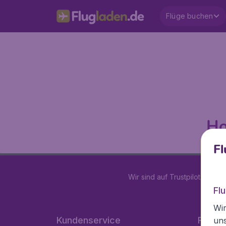
Flüge buchen
Ho
Fl
Wir sind auf Trustpilot mit
4.2
Fl
Wir
Kundenservice
Flugla
un