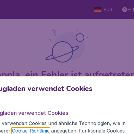
EUR
Hil
ppla, ein Fehler ist aufgetreten 
ugladen verwendet Cookies
 von 5
bewertet
Auf Basis vo
ugladen verwendet Cookies
 verwenden Cookies und ähnliche Technologien, wie in
den.de
Internationale Webseiten
serer
Cookie-Richtlinie
angegeben. Funktionale Cookies