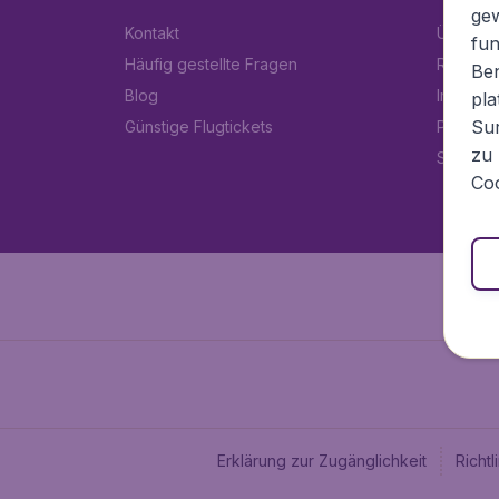
ge
Kontakt
Über Fl
fun
Häufig gestellte Fragen
Rechtlic
Ben
Blog
Impress
pla
Sur
Günstige Flugtickets
Partner
zu 
Stellen
Coo
Erklärung zur Zugänglichkeit
Richt