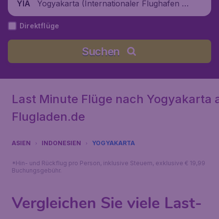
Yogyakarta (Internationaler Flughafen Y
YIA
ogyakarta), Indonesien
Direktflüge
Suchen
Last Minute Flüge nach Yogyakarta 
Flugladen.de
ASIEN
INDONESIEN
YOGYAKARTA
*Hin- und Rückflug pro Person, inklusive Steuern, exklusive € 19,99
Buchungsgebühr.
Vergleichen Sie viele Last-