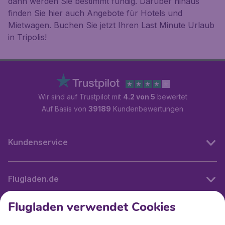
dann werden Sie bestimmt fündig. Darüber hinaus
finden Sie hier auch Angebote für Hotels und
Mietwagen. Buchen Sie jetzt Ihren Last Minute Urlaub
in Tripolis!
Wir sind auf Trustpilot mit
4.2 von 5
bewertet
Auf Basis von
39189
Kundenbewertungen
Kundenservice
Flugladen.de
Flugladen verwendet Cookies
Internationale Webseiten