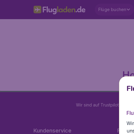
Flüge buchen
Ho
Fl
Wir sind auf Trustpilot mit
4.2
Fl
Wir
Kundenservice
Flugla
un