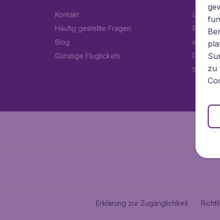
ge
Kontakt
Über Fl
fun
Häufig gestellte Fragen
Rechtlic
Ben
Blog
Impress
pla
Sur
Günstige Flugtickets
Partner
zu 
Stellen
Coo
Erklärung zur Zugänglichkeit
Richt