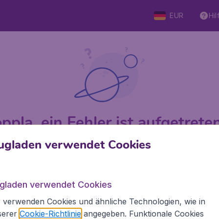
EUR
Hil
ppla, ein Fehler ist aufgetreten 
ugladen verwendet Cookies
 von 5
bewertet
Auf Basis vo
ugladen verwendet Cookies
 verwenden Cookies und ähnliche Technologien, wie in
den.de
Internationale Webseiten
serer
Cookie-Richtlinie
angegeben. Funktionale Cookies