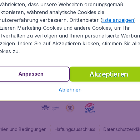
währleisten, dass unsere Webseiten ordnungsgemäß
ugladen.de
CheapTickets.nl
ktionieren, während analytische Cookies die
he Informationen
CheapTickets.be
utzererfahrung verbessern. Drittanbieter (
liste anzeigen
)
um
BudgetAir.fr
tzieren Marketing-Cookies und andere Cookies, um Ihr
fverhalten zu verfolgen und Ihnen personalisierte Werbu
programm
BudgetAir.es
zeigen. Indem Sie auf Akzeptieren klicken, stimmen Sie all
angebote
BudgetAir.it
kies zu.
BudgetAir.co.uk
Akzeptieren
Anpassen
Ablehnen
linien und Bedingungen
Haftungsausschluss
Datenschutzerklä