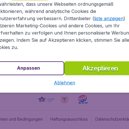
währleisten, dass unsere Webseiten ordnungsgemäß
ugladen.de
CheapTickets.nl
ktionieren, während analytische Cookies die
he Informationen
CheapTickets.be
utzererfahrung verbessern. Drittanbieter (
liste anzeigen
)
um
BudgetAir.fr
tzieren Marketing-Cookies und andere Cookies, um Ihr
fverhalten zu verfolgen und Ihnen personalisierte Werbu
programm
BudgetAir.es
zeigen. Indem Sie auf Akzeptieren klicken, stimmen Sie all
angebote
BudgetAir.it
kies zu.
BudgetAir.co.uk
Akzeptieren
Anpassen
Ablehnen
linien und Bedingungen
Haftungsausschluss
Datenschutzerklä