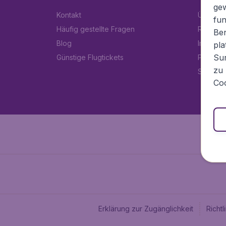
ge
Kontakt
Über Fl
fun
Häufig gestellte Fragen
Rechtlic
Ben
Blog
Impress
pla
Sur
Günstige Flugtickets
Partner
zu 
Stellen
Coo
Erklärung zur Zugänglichkeit
Richt