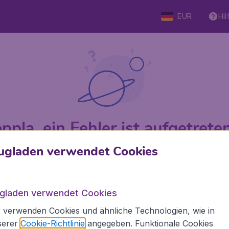
EUR
Hil
ppla, ein Fehler ist aufgetreten 
ugladen verwendet Cookies
 von 5
bewertet
Auf Basis vo
ugladen verwendet Cookies
 verwenden Cookies und ähnliche Technologien, wie in
den.de
Internationale Webseiten
serer
Cookie-Richtlinie
angegeben. Funktionale Cookies