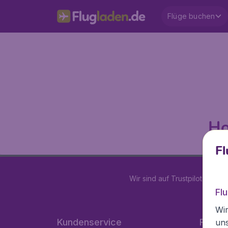
Flüge buchen
Ho
Fl
Wir sind auf Trustpilot mit
4.1
Fl
Wir
Kundenservice
Flugla
un