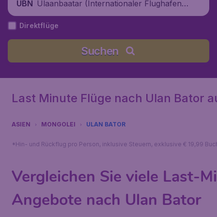
Ulaanbaatar (Internationaler Flughafen
UBN
New Ulaanbaatar (Chinggis Khaan)), Mo
Direktflüge
ngolei
Suchen
Last Minute Flüge nach Ulan Bator a
ASIEN
MONGOLEI
ULAN BATOR
*Hin- und Rückflug pro Person, inklusive Steuern, exklusive € 19,99 Bu
Vergleichen Sie viele Last-M
Angebote nach Ulan Bator