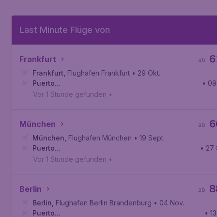
Last Minute Flüge von
6
Frankfurt
ab
Frankfurt
,
Flughafen Frankfurt
• 29 Okt.
Puerto
• 09
Princesa
,
Internationaler Flughafen Puerto Princesa
Vor 1 Stunde gefunden
•
6
München
ab
München
,
Flughafen München
• 19 Sept.
Puerto
• 27 
Princesa
,
Internationaler Flughafen Puerto Princesa
Vor 1 Stunde gefunden
•
8
Berlin
ab
Berlin
,
Flughafen Berlin Brandenburg
• 04 Nov.
Puerto
• 13