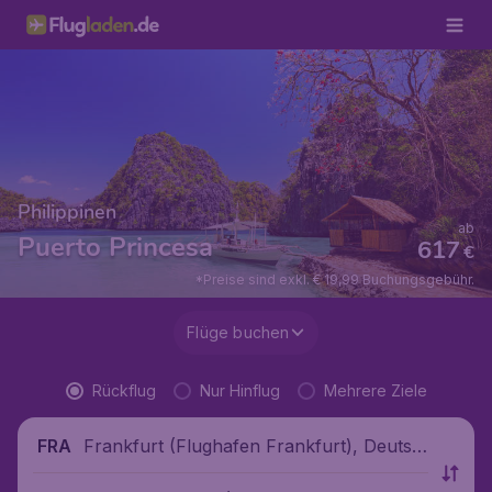
Philippinen
ab
Puerto Princesa
617
€
*Preise sind exkl. € 19,99 Buchungsgebühr.
Flüge buchen
Rückflug
Nur Hinflug
Mehrere Ziele
Frankfurt (Flughafen Frankfurt), Deutsc
FRA
hland