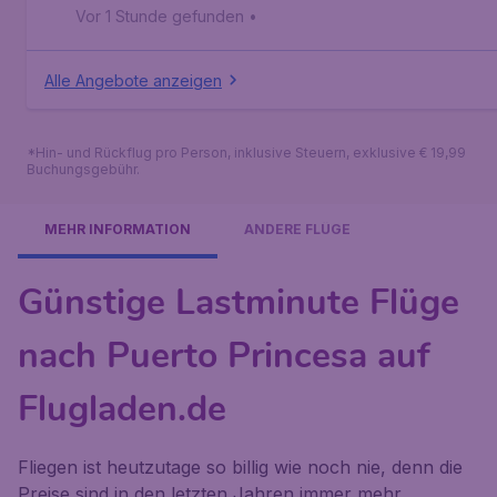
Princesa
,
Internationaler Flughafen Puerto Princesa
Vor 1 Stunde gefunden
•
Alle Angebote anzeigen
*Hin- und Rückflug pro Person, inklusive Steuern, exklusive € 19,99
Buchungsgebühr.
MEHR INFORMATION
ANDERE FLÜGE
Günstige Lastminute Flüge
nach Puerto Princesa auf
Flugladen.de
Fliegen ist heutzutage so billig wie noch nie, denn die
Preise sind in den letzten Jahren immer mehr