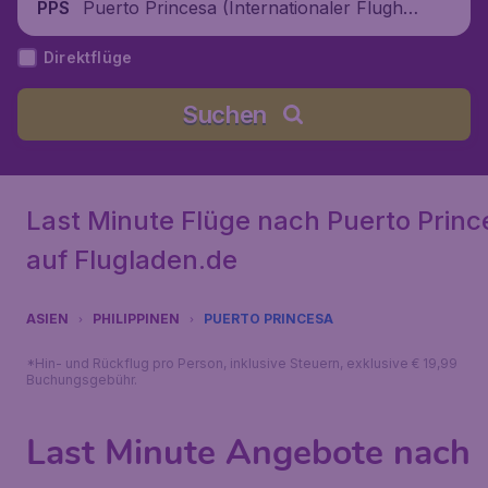
Puerto Princesa (Internationaler Flughaf
PPS
en Puerto Princesa), Philippinen
Direktflüge
Suchen
Last Minute Flüge nach Puerto Princ
auf Flugladen.de
ASIEN
PHILIPPINEN
PUERTO PRINCESA
*Hin- und Rückflug pro Person, inklusive Steuern, exklusive € 19,99
Buchungsgebühr.
Last Minute Angebote nach